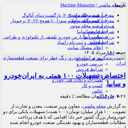
تازه‌ها
آرشیو مجله ماشین
معرفی هنسی بلک‌برد ۲۰۳۰: بازگشت دنیای آنالوگ
آرشیو مجله نوآور
معرفی لامبورگینی روئلتو میورا ۶۰ هومج ۲۰۲۶: پرچم‌دار
آرشیو مجله موتور
هیبریدی
درباره ما
شرایط فروش سایپا
تماس با ما
بررسی پارس نوآ پارس خودرو: تلفیقی از تکنولوژی و طراحی
تبلیغات
شرایط فروش و ثبت نام زامیاد
اعلام مشکل سایت
جمعه , ۱۶ مرداد ۱۴۰۵
اخبار
معرفی خودرو
بررسی خودرو
شرایط فروش
اختصاص تسهیلات ۱۰۰ همتی به ایران‌خودرو
ورزشی
تعمیرات و نکات فنی خودرو
و سایپا
کسب و کار
عکس
۱۴۰۵-۰۳-۲۶
زمان مطالعه: 2 دقیقه
فروشگاه
به گزارش
مجله ماشین
،
معاون وزیر صنعت، معدن و تجارت از
تصویب ۱۰۰ هزار میلیارد تومان (۱۰۰ همت) تسهیلات بانکی برای دو
خودروساز بزرگ کشور خبر داد؛ اقدامی که با هدف پرداخت
مطالبات قطعه‌سازان و بهبود نقدینگی صنعت خودرو انجام شده
است.