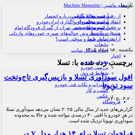
تازه‌ها
آرشیو مجله ماشین
از رشد قیمت‌ها تا نگرانی درباره انحصار
آرشیو مجله نوآور
انتقاد نماینده مجلس از واگذاری ایران‌خودرو
آرشیو مجله موتور
ترخیص اتوبوس‌های چینی تهران از گمرک فرودگاه امام
درباره ما
هشدار درباره فروش حواله‌های صوری خودروهای وارداتی
تماس با ما
آرامش بازار خودرو موقتی است؟
تبلیغات
یکشنبه , ۱۸ مرداد ۱۴۰۵
اعلام مشکل سایت
اخبار
برچسب زده شده با:
تسلا
معرفی خودرو
بررسی خودرو
شرایط فروش
افول سودآوری تسلا و بازپس‌گیری تاج‌وتخت
ورزشی
سود تویوتا
تعمیرات و نکات فنی خودرو
کسب و کار
عکس
۱۴۰۵-۰۴-۲۰
فروشگاه
گزارش‌های جدید از سال مالی ۲۰۲۵ نشان می‌دهد سودآوری تسلا
در هر خودرو با افتی ۴۰ درصدی مواجه شده و حالا به محدوده
سودآوری تویوتا نزدیک شده است.
فراخوان تسلا برای ۱۴ هزار مدل Y در