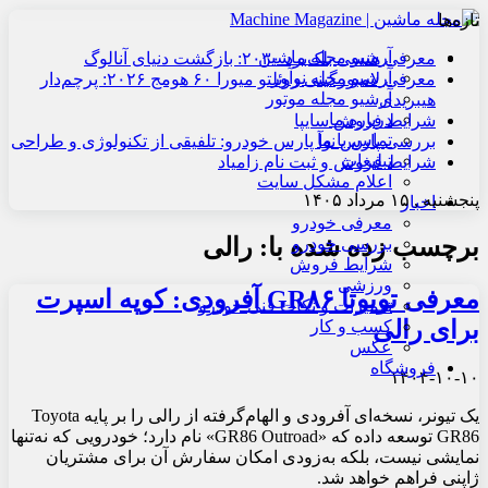
تازه‌ها
آرشیو مجله ماشین
معرفی هنسی بلک‌برد ۲۰۳۰: بازگشت دنیای آنالوگ
آرشیو مجله نوآور
معرفی لامبورگینی روئلتو میورا ۶۰ هومج ۲۰۲۶: پرچم‌دار
آرشیو مجله موتور
هیبریدی
درباره ما
شرایط فروش سایپا
تماس با ما
بررسی پارس نوآ پارس خودرو: تلفیقی از تکنولوژی و طراحی
تبلیغات
شرایط فروش و ثبت نام زامیاد
اعلام مشکل سایت
پنجشنبه , ۱۵ مرداد ۱۴۰۵
اخبار
معرفی خودرو
برچسب زده شده با:
رالی
بررسی خودرو
شرایط فروش
ورزشی
معرفی تویوتا GR۸۶ آفرودی: کوپه اسپرت
تعمیرات و نکات فنی خودرو
برای رالی
کسب و کار
عکس
فروشگاه
۱۴۰۴-۱۰-۱۰
یک تیونر، نسخه‌ای آفرودی و الهام‌گرفته از رالی را بر پایه Toyota
GR86 توسعه داده که «GR86 Outroad» نام دارد؛ خودرویی که نه‌تنها
نمایشی نیست، بلکه به‌زودی امکان سفارش آن برای مشتریان
ژاپنی فراهم خواهد شد.