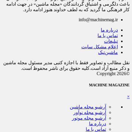
باعث دلگرمی و اشتیاق گردانندگان «مجله ماشین» در جهت ادامه
کار فرهنگی ما گردید که به لطف خداوند هنوز ادامه دارد.
info@machinemag.ir
درباره ما
تماس با ما
تبلیغات
اعلام مشکل سایت
ماشین‌تیک
نقل مطالب و تصاویر فقط با اجازه کتبی مدیر مسئول مجله ماشین
و ذکر منبع آزاد است.کلیه حقوق برای ناشر محفوظ است.
©Copyright 2026
MACHINE MAGAZINE
×
آرشیو مجله ماشین
آرشیو مجله نوآور
آرشیو مجله موتور
درباره ما
تماس با ما