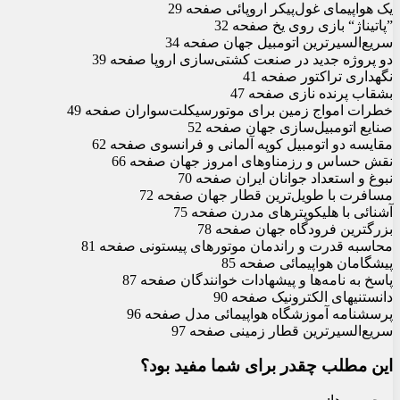
یک هواپیمای غول‌پیکر اروپائی صفحه 29
”پاتیناژ“ بازی روی یخ صفحه 32
سریع‌السیرترین اتومبیل جهان صفحه 34
دو پروژه جدید در صنعت کشتی‌سازی اروپا صفحه 39
نگهداری تراکتور صفحه 41
بشقاب پرنده نازی صفحه 47
خطرات امواج زمین برای موتورسیکلت‌سواران صفحه 49
صنایع اتومبیل‌سازی جهان صفحه 52
مقایسه دو اتومبیل کوپه آلمانی و فرانسوی صفحه 62
نقش حساس و رزمناوهای امروز جهان صفحه 66
نبوغ و استعداد جوانان ایران صفحه 70
مسافرت با طویل‌ترین قطار جهان صفحه 72
آشنائی با هلیکوپترهای مدرن صفحه 75
بزرگترین فرودگاه جهان صفحه 78
محاسبه قدرت و راندمان موتورهای پیستونی صفحه 81
پیشگامان هواپیمائی صفحه 85
پاسخ به نامه‌ها و پیشهادات خوانندگان صفحه 87
دانستنیهای الکترونیک صفحه 90
پرسشنامه آموزشگاه هواپیمائی مدل صفحه 96
سریع‌السیرترین قطار زمینی صفحه 97
این مطلب چقدر برای شما مفید بود؟