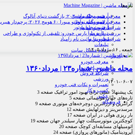
تازه‌ها
آرشیو مجله ماشین
معرفی هنسی بلک‌برد ۲۰۳۰: بازگشت دنیای آنالوگ
آرشیو مجله نوآور
معرفی لامبورگینی روئلتو میورا ۶۰ هومج ۲۰۲۶: پرچم‌دار هیبریدی
آرشیو مجله موتور
شرایط فروش سایپا
درباره ما
بررسی پارس نوآ پارس خودرو: تلفیقی از تکنولوژی و طراحی
تماس با ما
شرایط فروش و ثبت نام زامیاد
تبلیغات
جمعه , ۱۶ مرداد ۱۴۰۵
اعلام مشکل سایت
اخبار
معرفی خودرو
مجله ماشین | شماره۲۳ | مرداد۱۳۶۰
بررسی خودرو
شرایط فروش
ورزشی
۱۴۰۱-۰۶-۰۷
تعمیرات و نکات فنی خودرو
کسب و کار
یک پیشنهاد عملی برای بهبود امور ترافیک صفحه 3
عکس
تاره‌های جهان هواپیمائی صفحه 5
فروشگاه
گرانترین و ارزانترین دوچرخه‌های موتوری صفحه 9
مرسدس‌بنز و دیزلهایش صفحه 12
بار ریزی هوائی در ایران صفحه 17
کوچکترین موتورسیکلت چهار سیلندر جهان صفحه 19
اتومبیلهای مسابقه‌ای کوچک صفحه 20
آیرودینامیک (مانورهای پروازی) صفحه 24