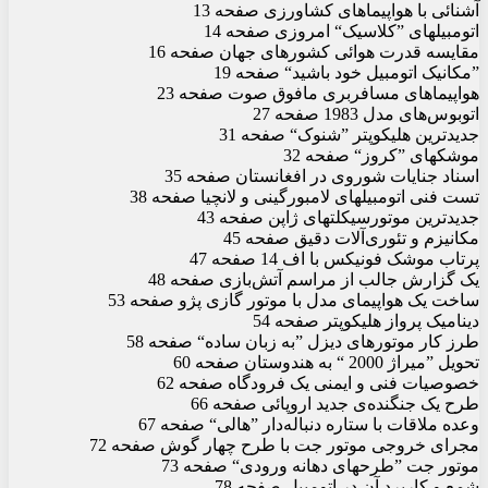
آشنائی با هواپیماهای کشاورزی صفحه 13
اتومبیلهای ”کلاسیک“ امروزی صفحه 14
مقایسه قدرت هوائی کشورهای جهان صفحه 16
”مکانیک اتومبیل خود باشید“ صفحه 19
هواپیماهای مسافربری مافوق صوت صفحه 23
اتوبوس‌های مدل 1983 صفحه 27
جدیدترین هلیکوپتر ”شنوک“ صفحه 31
موشکهای ”کروز“ صفحه 32
اسناد جنایات شوروی در افغانستان صفحه 35
تست فنی اتومبیلهای لامبورگینی و لانچیا صفحه 38
جدیدترین موتورسیکلتهای ژاپن صفحه 43
مکانیزم و تئوری‌آلات دقیق صفحه 45
پرتاب موشک فونیکس با اف 14 صفحه 47
یک گزارش جالب از مراسم آتش‌بازی صفحه 48
ساخت یک هواپیمای مدل با موتور گازی پژو صفحه 53
دینامیک پرواز هلیکوپتر صفحه 54
طرز کار موتورهای دیزل ”به زبان ساده“ صفحه 58
تحویل ”میراژ 2000 “ به هندوستان صفحه 60
خصوصیات فنی و ایمنی یک فرودگاه صفحه 62
طرح یک جنگنده‌ی جدید اروپائی صفحه 66
وعده ملاقات با ستاره دنباله‌دار ”هالی“ صفحه 67
مجرای خروجی موتور جت با طرح چهار گوش صفحه 72
موتور جت ”طرحهای دهانه ورودی“ صفحه 73
شمع و کاربرد آن در اتومبیل صفحه 78