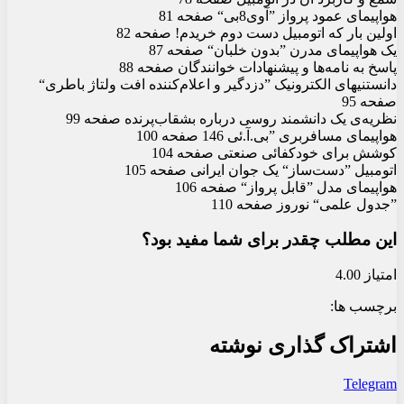
هواپیمای عمود پرواز ”آوی8بی“ صفحه 81
اولین بار که اتومبیل دست دوم خریدم! صفحه 82
یک هواپیمای مدرن ”بدون خلبان“ صفحه 87
پاسخ به نامه‌ها و پیشنهادات خوانندگان صفحه 88
دانستنیهای الکترونیک ”دزدگیر و اعلام‌کننده افت ولتاژ باطری“
صفحه 95
نظریه‌ی یک دانشمند روسی درباره بشقاب‌پرنده صفحه 99
هواپیمای مسافربری ”بی.آ.ئی 146 صفحه 100
کوشش برای خودکفائی صنعتی صفحه 104
اتومبیل ”دست‌ساز“ یک جوان ایرانی صفحه 105
هواپیمای مدل ”قابل پرواز“ صفحه 106
”جدول علمی“ نوروز صفحه 110
این مطلب چقدر برای شما مفید بود؟
امتیاز 4.00
برچسب ها:
اشتراک گذاری نوشته
Telegram