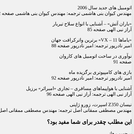
اتومبیل های جدید سال 2006
مهندس کیوان بنی هاشمی ترجمه: مهندس کیوان بنی هاشمی صفحه 82
«باران آتش» – آشنایی با انواع سلاح تیربار
آراز نبی الهی صفحه 85
«یاماها VX – 11» برترین واترکرافت جهان
امیر نادرپور ترجمه: امیر نادرپور صفحه 88
نوآوری در ساخت اتومبیل های کاروان
صفحه 91
بازی های کامپیوتری برگزیده ماه
امیر نادرپور ترجمه: امیر نادرپور صفحه 92
آشنایی با هواپیماهای مسافری – تجاری «امبرائر» برزیل
آراز نبی الهی ترجمه: آراز نبی الهی صفحه 96
نیسان Z350 اسپرت، زورو ژاپنی
مهندس مصطفی ممقانی اصل ترجمه: مهندس مصطفی ممقانی اصل صف
این مطلب چقدر برای شما مفید بود؟
برچسب ها: