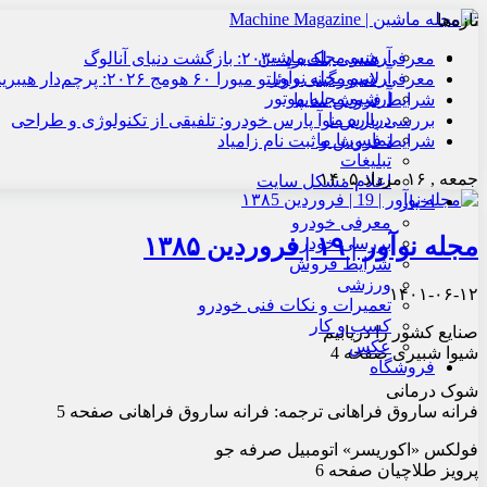
تازه‌ها
آرشیو مجله ماشین
معرفی هنسی بلک‌برد ۲۰۳۰: بازگشت دنیای آنالوگ
آرشیو مجله نوآور
معرفی لامبورگینی روئلتو میورا ۶۰ هومج ۲۰۲۶: پرچم‌دار هیبریدی
آرشیو مجله موتور
شرایط فروش سایپا
درباره ما
بررسی پارس نوآ پارس خودرو: تلفیقی از تکنولوژی و طراحی
تماس با ما
شرایط فروش و ثبت نام زامیاد
تبلیغات
جمعه , ۱۶ مرداد ۱۴۰۵
اعلام مشکل سایت
اخبار
معرفی خودرو
مجله نوآور | ۱۹ | فروردین ۱۳۸۵
بررسی خودرو
شرایط فروش
ورزشی
۱۴۰۱-۰۶-۱۲
تعمیرات و نکات فنی خودرو
کسب و کار
صنایع کشور را دریابیم
عکس
شیوا شبیری صفحه 4
فروشگاه
شوک درمانی
فرانه ساروق فراهانی ترجمه: فرانه ساروق فراهانی صفحه 5
فولکس «اکوریسر» اتومبیل صرفه جو
پرویز طلاچیان صفحه 6