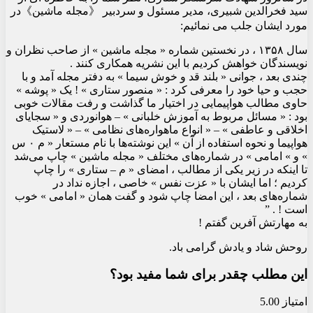
سید فخرالدین شبیری، مدیر مسئول و سردبیر 《مجله ماشین》در
مورد ایشان جلب می نمائیم:
سال ۱۳۵۸ ، در نخستین شماره « مجله ماشین » از صاحب نظران و
نویسندگان خواهش کردیم با این نشریه همکاری کنند .
چندی بعد ، جوانی « بلند قد و خوش سیما » به دفتر مجله آمد و با
حجب و حیا خود را معرفی کرد : « منصور ستاری » ! یک « پوشه »
حاوی مطالب هواپیمایی در اختیار ما گذاشت و رفت مقالات خوبی
بود : « مسائل مربوط به آموزش خلبانی » – هوانوردی و « سجایای
اخلاقی و عاطفی » – « انواع ماهواره‌های نظامی » – « لاستیک
هواپیما و نحوه استفاده از آن » این نوشته‌ها با نام مستعار « م ۰ س
» و » امامی » در شماره‌های مختلف « مجله ماشین » چاپ می‌شد
تا اینکه در زیر یکی از مطالب ، امضای « م – ستاری » را چاپ
کردیم ؛ اما ایشان با « عزت نفس » خاصی ، اجازه نداد در
شماره‌های بعد ، این امضا چاپ شود و گفت همان « امامی » خوب
است ! . ”
به مهارتش آفرین گفتم !
روحش شاد و یادش گرامی باد.
این مطلب چقدر برای شما مفید بود؟
امتیاز 5.00