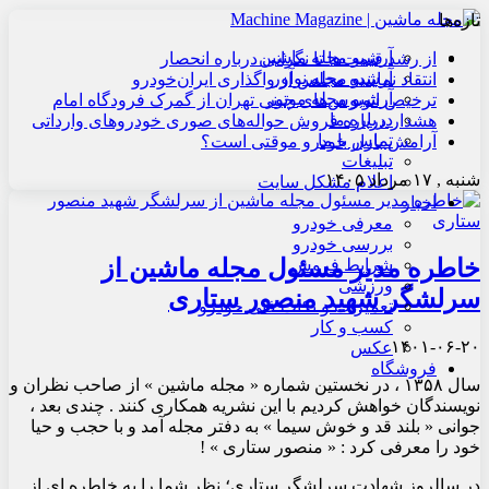
تازه‌ها
آرشیو مجله ماشین
از رشد قیمت‌ها تا نگرانی درباره انحصار
آرشیو مجله نوآور
انتقاد نماینده مجلس از واگذاری ایران‌خودرو
آرشیو مجله موتور
ترخیص اتوبوس‌های چینی تهران از گمرک فرودگاه امام
درباره ما
هشدار درباره فروش حواله‌های صوری خودروهای وارداتی
تماس با ما
آرامش بازار خودرو موقتی است؟
تبلیغات
شنبه , ۱۷ مرداد ۱۴۰۵
اعلام مشکل سایت
اخبار
معرفی خودرو
بررسی خودرو
خاطره مدیر مسئول مجله ماشین از
شرایط فروش
ورزشی
سرلشگر شهید منصور ستاری
تعمیرات و نکات فنی خودرو
کسب و کار
۱۴۰۱-۰۶-۲۰
عکس
فروشگاه
سال ۱۳۵۸ ، در نخستین شماره « مجله ماشین » از صاحب نظران و
نویسندگان خواهش کردیم با این نشریه همکاری کنند . چندی بعد ،
جوانی « بلند قد و خوش سیما » به دفتر مجله آمد و با حجب و حیا
خود را معرفی کرد : « منصور ستاری » !
در سالروز شهادت سرلشگر ستاری؛ نظر شما را به خاطره ای از