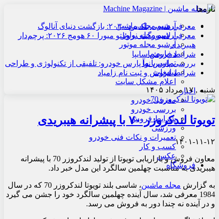
تازه‌ها
آرشیو مجله ماشین
معرفی هنسی بلک‌برد ۲۰۳۰: بازگشت دنیای آنالوگ
آرشیو مجله نوآور
معرفی لامبورگینی روئلتو میورا ۶۰ هومج ۲۰۲۶: پرچم‌دار
آرشیو مجله موتور
هیبریدی
درباره ما
شرایط فروش سایپا
تماس با ما
بررسی پارس نوآ پارس خودرو: تلفیقی از تکنولوژی و طراحی
تبلیغات
شرایط فروش و ثبت نام زامیاد
اعلام مشکل سایت
شنبه , ۱۷ مرداد ۱۴۰۵
اخبار
معرفی خودرو
بررسی خودرو
تویوتا لندکروزر ۷۰ با پیشرانه هیبریدی
شرایط فروش
ورزشی
تعمیرات و نکات فنی خودرو
۱۴۰۱-۱۱-۱۲
کسب و کار
عکس
معاون فروش و بازاریابی تویوتا از تولید لندکروزر 70 با پیشرانه
فروشگاه
هیبریدی به مناسبت چهلمین سالگرد این مدل خبر داد.
به گزارش
مجله ماشین
، شاسی بلند تویوتا لندکروزر 70 که در سال
1984 معرفی شد، سال آینده چهلمین سالگرد خود را جشن می گیرد
و در آینده نه چندا دور به فروش می رسد.