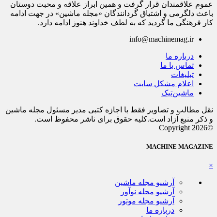
عموم علاقمندان قرار گرفت و همین ابراز علاقه و محبت دوستان
باعث دلگرمی و اشتیاق گردانندگان «مجله ماشین» در جهت ادامه
کار فرهنگی ما گردید که به لطف خداوند هنوز ادامه دارد.
info@machinemag.ir
درباره ما
تماس با ما
تبلیغات
اعلام مشکل سایت
ماشین‌تیک
نقل مطالب و تصاویر فقط با اجازه کتبی مدیر مسئول مجله ماشین
و ذکر منبع آزاد است.کلیه حقوق برای ناشر محفوظ است.
©Copyright 2026
MACHINE MAGAZINE
×
آرشیو مجله ماشین
آرشیو مجله نوآور
آرشیو مجله موتور
درباره ما