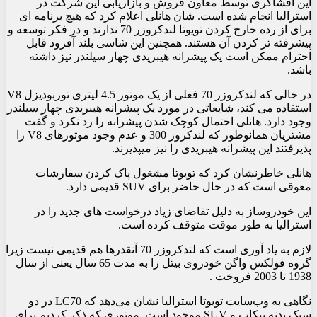
این افشاگری توسط معاون فروش و بازاریابی این شرکت در
استرالیا انجام شده است. شان هانلی اعلام کرد که هیچ برنامه ای
برای از رده خارج کردن تویوتا لندکروزر 70 ندارند و در فکر توسعه و
پیشرفته تر کردن آن هستند. همچنین این شاسی بلند آفرود قابل
احترام ممکن است یک پیشرانه هیبریدی چهار سیلندر نیز داشته
باشد.
در حالی که لندکروزر 70 فعلی از یک موتور 4.5 لیتری توربودیزل V8
استفاده می کند، شایعاتی در مورد یک پیشرانه هیبریدی چهار سیلندر
وجود دارد. هانلی احتمال کوچک شدن پیشرانه را رد نکرد و گفت
مشتریان همانوطور که لندکروز 300 و عدم وجود موتورهای V8 را
پذیرفتند این پیشرانه هیبریدی را نیز میپذیرند.
هانلی خاطرنشان کرد که تویوتا مشغول پاک کردن سفارشات
معوقی است که در حال حاضر برای SUV قدیمی دارد.
این خودروساز به دلیل تقاضای زیاد درخواست های جدید را در
استرالیا به طور موقت متوقف کرده است.
لازم به یاد آوری است که لندکروزر 70 آنقدرها هم قدیمی نیست زیرا
گروه فولکس واگن خودروی بیتل را به مدت 65 سال یعنی از سال
1938 تا 2003 فروخت .
نگاهی به وب‌سایت تویوتا استرالیا نشان می‌دهد که LC70 در دو
سبک بدنه پیکاپ و SUV موجود است. موتوری که ذکر کردیم برای