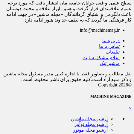
سطح علمی و فنی جوانان جامعه مان انتشار یافت که مورد توجه
عموم علاقمندان قرار گرفت و همین ابراز علاقه و محبت دوستان
باعث دلگرمی و اشتیاق گردانندگان «مجله ماشین» در جهت ادامه
کار فرهنگی ما گردید که به لطف خداوند هنوز ادامه دارد.
info@machinemag.ir
درباره ما
تماس با ما
تبلیغات
اعلام مشکل سایت
ماشین‌تیک
نقل مطالب و تصاویر فقط با اجازه کتبی مدیر مسئول مجله ماشین
و ذکر منبع آزاد است.کلیه حقوق برای ناشر محفوظ است.
©Copyright 2026
MACHINE MAGAZINE
×
آرشیو مجله ماشین
آرشیو مجله نوآور
آرشیو مجله موتور