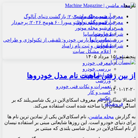
تازه‌ها
آرشیو مجله ماشین
معرفی هنسی بلک‌برد ۲۰۳۰: بازگشت دنیای آنالوگ
آرشیو مجله نوآور
معرفی لامبورگینی روئلتو میورا ۶۰ هومج ۲۰۲۶: پرچم‌دار
آرشیو مجله موتور
هیبریدی
درباره ما
شرایط فروش سایپا
تماس با ما
بررسی پارس نوآ پارس خودرو: تلفیقی از تکنولوژی و طراحی
تبلیغات
شرایط فروش و ثبت نام زامیاد
اعلام مشکل سایت
پنجشنبه , ۱۵ مرداد ۱۴۰۵
اخبار
معرفی خودرو
بررسی خودرو
از بین رفتن ماهیت نام مدل خودروها
شرایط فروش
ورزشی
تعمیرات و نکات فنی خودرو
۱۴۰۱-۱۲-۲۰
کسب و کار
عکس
احتمالا نیسان از نام معروف اسکای‌لاین در یک شاسی‌بلند که بر
فروشگاه
اساس نیسان آریا ساخته شده است استفاده می‌کند.
به گزارش
مجله ماشین
، نام اسکای‌لاین یکی از نمادین ترین نام ها
برای دنیای خودرو است. این روزها شایعاتی مبنی بر استفاده نیسان
از نام اسکای‌لاین در مدل شاسی بلندی که مبتنی بر