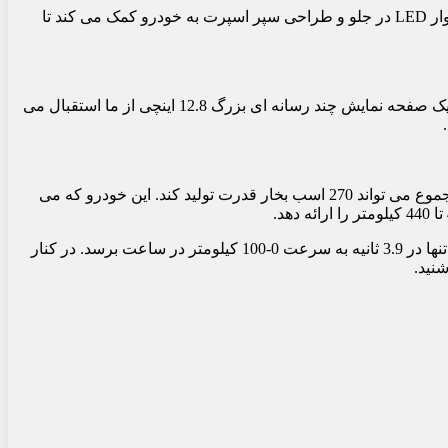
می توان گفت که طراحی خودرو کاملاً شبیه مدل 1 است ولی در قسمت جلو مدل #3 ، طراحی تهاجمی تری وجود دارد. چراغ جلو همراه با نوار LED در جلو و طراحی سپر اسپرت به خودرو کمک می کند تا
اسمارت 3 در رنگ های متالیک نارنجی فوتون و مات آبی برقی در دسترس مشتریان قرار خواهد گرفت. وقتی وارد فضای داخلی می شویم، یک صفحه نمایش چند رسانه ای بزرگ 12.8 اینچی از ما استقبال می
اگرچه فعلاً مشخصات فنی خودرو را نمی دانیم، اسمارت شماره 1 با موتور الکتریکی واقع در محور عقب پیش روی ما قرار می گیرد و در مجموع می تواند 270 اسب بخار قدرت تولید کند. این خودرو که می
همچنین یک نسخه برابوس از این خودرو وجود دارد که می تواند 428 اسب بخار قدرت تولید کند. به لطف این نسخه، این وسیله نقلیه می تواند تنها در 3.9 ثانیه به سرعت 0-100 کیلومتر در ساعت برسد. در کنار