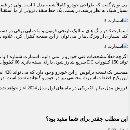
بسیار شیک به نظر برسد. در پشت، یک خط سقف نزولی از ما استقبال
کند. بسیاری از ویژگی ها را می توان از این صفحه کنترل کرد. علاوه بر این، سیستم صدای استریو با 
تواند 150 کیلووات DC سریع شارژ شود، دارای بسته باتری 66 کیلووات ساعتی است. طبق داده های WLTP، این مدل می تواند بردی بین 420 تا 440 کیلومتر را ارائه دهد.
این پکیج قطعات اسپرت مختلفی نیز در خودرو گنجانده شده است. در روزهای 
فروش مدل تمام الکتریکی در ماه های اول سال 2024 آغاز خواهد شد و این وسیله نقلیه مشتریان اروپایی را ملاقات خواهد کرد.
این مطلب چقدر برای شما مفید بود؟