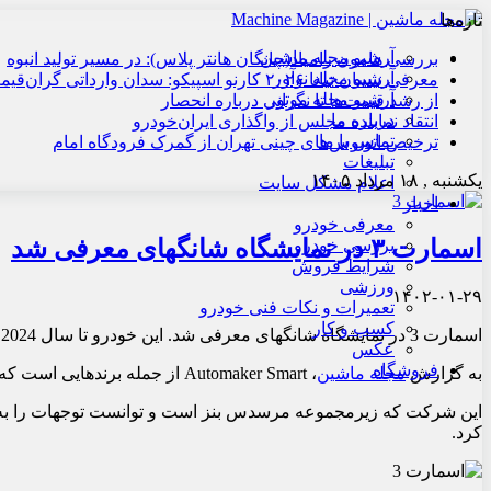
تازه‌ها
آرشیو مجله ماشین
بررسی هامون زامیاد(چانگان هانتر پلاس): در مسیر تولید انبوه
آرشیو مجله نوآور
معرفی نیسان تیانا ۲۰۲۶ کارنو اسپیکو: سدان وارداتی گران‌قیمت
آرشیو مجله موتور
از رشد قیمت‌ها تا نگرانی درباره انحصار
درباره ما
انتقاد نماینده مجلس از واگذاری ایران‌خودرو
تماس با ما
ترخیص اتوبوس‌های چینی تهران از گمرک فرودگاه امام
تبلیغات
یکشنبه , ۱۸ مرداد ۱۴۰۵
اعلام مشکل سایت
اخبار
معرفی خودرو
اسمارت ۳ در نمایشگاه شانگهای معرفی شد
بررسی خودرو
شرایط فروش
ورزشی
۱۴۰۲-۰۱-۲۹
تعمیرات و نکات فنی خودرو
کسب و کار
اسمارت 3 در نمایشگاه شانگهای معرفی شد. این خودرو تا سال 2024 در اروپا به فروش می رسد.
عکس
فروشگاه
به گزارش
مجله ماشین
، Automaker Smart از جمله برندهایی است که اخیراً با مدل های شاسی بلند محدوده محصولات خود را تغییر داده است.
کرد.