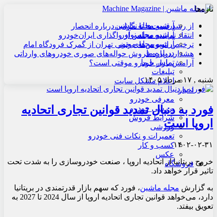
تازه‌ها
آرشیو مجله ماشین
از رشد قیمت‌ها تا نگرانی درباره انحصار
آرشیو مجله نوآور
انتقاد نماینده مجلس از واگذاری ایران‌خودرو
آرشیو مجله موتور
ترخیص اتوبوس‌های چینی تهران از گمرک فرودگاه امام
درباره ما
هشدار درباره فروش حواله‌های صوری خودروهای وارداتی
تماس با ما
آرامش بازار خودرو موقتی است؟
تبلیغات
شنبه , ۱۷ مرداد ۱۴۰۵
اعلام مشکل سایت
اخبار
معرفی خودرو
فورد به دنبال تمدید قوانین تجاری اتحادیه
بررسی خودرو
شرایط فروش
اروپا است
ورزشی
تعمیرات و نکات فنی خودرو
۱۴۰۲-۰۲-۳۱
کسب و کار
عکس
خروج بریتانیا از اتحادیه اروپا ، صنعت خودروسازی را به شدت تحت
فروشگاه
تاثیر قرار خواهد داد.
به گزارش
مجله ماشین
، فورد که سهم بازار قدرتمندی در بریتانیا
دارد، می‌خواهد قوانین تجاری اتحادیه اروپا از سال 2024 تا 2027 به
تعویق بیفتد.