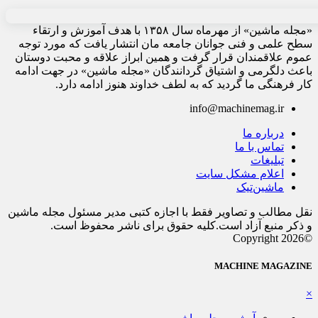
«مجله ماشین» از مهرماه سال ۱۳۵۸ با هدف آموزش و ارتقاء
سطح علمی و فنی جوانان جامعه مان انتشار یافت که مورد توجه
عموم علاقمندان قرار گرفت و همین ابراز علاقه و محبت دوستان
باعث دلگرمی و اشتیاق گردانندگان «مجله ماشین» در جهت ادامه
کار فرهنگی ما گردید که به لطف خداوند هنوز ادامه دارد.
info@machinemag.ir
درباره ما
تماس با ما
تبلیغات
اعلام مشکل سایت
ماشین‌تیک
نقل مطالب و تصاویر فقط با اجازه کتبی مدیر مسئول مجله ماشین
و ذکر منبع آزاد است.کلیه حقوق برای ناشر محفوظ است.
©Copyright 2026
MACHINE MAGAZINE
×