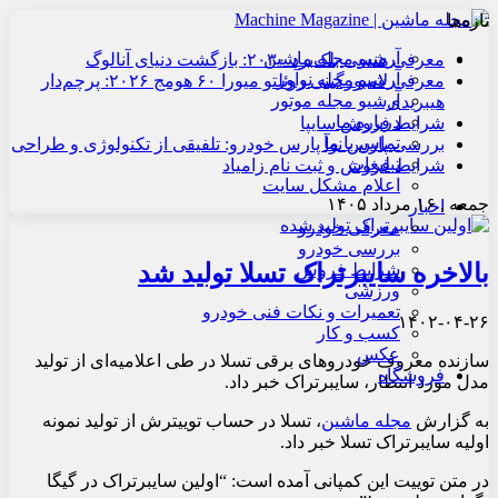
تازه‌ها
آرشیو مجله ماشین
معرفی هنسی بلک‌برد ۲۰۳۰: بازگشت دنیای آنالوگ
آرشیو مجله نوآور
معرفی لامبورگینی روئلتو میورا ۶۰ هومج ۲۰۲۶: پرچم‌دار
آرشیو مجله موتور
هیبریدی
درباره ما
شرایط فروش سایپا
تماس با ما
بررسی پارس نوآ پارس خودرو: تلفیقی از تکنولوژی و طراحی
تبلیغات
شرایط فروش و ثبت نام زامیاد
اعلام مشکل سایت
جمعه , ۱۶ مرداد ۱۴۰۵
اخبار
معرفی خودرو
بررسی خودرو
بالاخره سایبرتراک تسلا تولید شد
شرایط فروش
ورزشی
تعمیرات و نکات فنی خودرو
۱۴۰۲-۰۴-۲۶
کسب و کار
عکس
سازنده معروف خودروهای برقی تسلا در طی اعلامیه‌ای از تولید
فروشگاه
مدل مورد انتظار، سایبرتراک خبر داد.
به گزارش
مجله ماشین
، تسلا در حساب توییترش از تولید نمونه
اولیه سایبرتراک تسلا خبر داد.
در متن توییت این کمپانی آمده است: “اولین سایبرتراک در گیگا