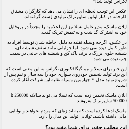
تگزاس تولید شد!”
عکس این توییت لحظه ای را نشان می دهد که کارگران مشتاق
کارخانه در کنار اولین سایبرتراک تولیدی ژست گرفته‌اند.
ایلان ماسک، مدیرعامل تسلا نیز این اعلامیه را مجدداً در پروفایل
خود به اشتراک گذاشت و به تیمش تبریک گقت.
در عکس، اگرچه وسیله نقلیه به دلیل احاطه شدن توسط افراد به
طور کامل دیده نمی شود، اما جزئیاتی مانند سقف شیشه ای،
شیشه جلوی بزرگ با برف پاک کن و شیشه های جانبی در سمت
چپ دیده می شود.
این خبر برای تسلا و تیم گیگافکتوری تگزاس به این معنی است که
این برند تولید پنجمین خودروی سواری خود را سه سال و نیم پس از
شروع تولید مدل Y چهارمین وسیله نقلیه این شرکت آغاز کرده
است.
ایلان ماسک تخمین زده است که تسلا می تواند سالانه 250000 تا
500000 سایبرتراک بفروشد.
ماسک ادعا کرده است که به اندازه‌ای که مردم بخواهند و توانایی
مالی داشته باشند، توانایی تولید این مدل را دارد.
این مطلب چقدر برای شما مفید بود؟