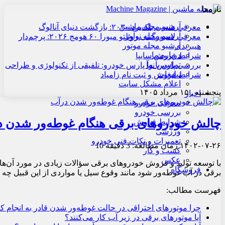
تازه‌ها
آرشیو مجله ماشین
معرفی هنسی بلک‌برد ۲۰۳۰: بازگشت دنیای آنالوگ
آرشیو مجله نوآور
معرفی لامبورگینی روئلتو میورا ۶۰ هومج ۲۰۲۶: پرچم‌دار
آرشیو مجله موتور
هیبریدی
درباره ما
شرایط فروش سایپا
تماس با ما
بررسی پارس نوآ پارس خودرو: تلفیقی از تکنولوژی و طراحی
تبلیغات
شرایط فروش و ثبت نام زامیاد
اعلام مشکل سایت
پنجشنبه , ۱۵ مرداد ۱۴۰۵
اخبار
معرفی خودرو
بررسی خودرو
چالش خودروهای برقی هنگام غوطه‌ور شدن 
شرایط فروش
ورزشی
تعمیرات و نکات فنی خودرو
۱۴۰۲-۰۷-۲۶
زمان مطالعه: 3 دقیقه
10
کسب و کار
عکس
با توسعه تولید و فروش خودروهای برقی سؤالات زیادی در مورد آن‌ها
فروشگاه
برقی در آب غوطه‌ور شود مانند وقوع سیل یا مواردی از این قبیل چه 
فهرست مطالب:
چرا موتورهای احتراقی در حالت غوطه‌‏ور شدن قادر به انجام کا
آیا موتورهای برقی در زیر آب کار می‌‏کنند؟