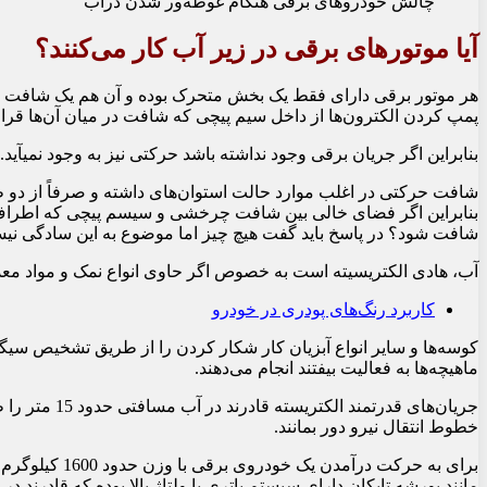
چالش خودروهای برقی هنگام غوطه‌ور شدن درآب
آیا موتورهای برقی در زیر آب کار می‌‏کنند؟
هر موتور برقی دارای فقط یک بخش متحرک بوده و آن هم یک شافت چ
پمپ کردن الکترون‏‌ها از داخل سیم پیچی که شافت در میان آن‌ها قرار
بنابراین اگر جریان برقی وجود نداشته باشد حرکتی نیز به وجود نمی‎آید.
شافت حرکتی در اغلب موارد حالت استوان‌ه‏ای داشته و صرفاً از دو ط
بنابراین اگر فضای خالی بین شافت چرخشی و سیسم پیچی که اطراف آ
شافت شود؟ در پاسخ باید گفت هیچ چیز اما موضوع به این سادگی نی
آب، هادی الکتریسیته است به‏ خصوص اگر حاوی انواع نمک و مواد معدنی
کاربرد رنگ‌‏های پودری در خودرو
کوسه‏‌ها و سایر انواع آبزیان کار شکار کردن را از طریق تشخیص سیگن
ماهیچه‏‌ها به فعالیت بیفتند انجام می‏‌دهند.
جریان‏‌های قدر
خطوط انتقال نیرو دور بمانند.
برای به حرکت در
مانند پورشه تایکان دارای سیستم باتری با ولتاژ بالا بوده که قادرند در سقف کارآیی 800 ولت برق با شدت جریان 