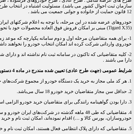
طرح های عرضه شامل : طرح عادی ، طرح خودروهای فرسوده ، طرح حما
سازمان ثبت احوال کشور می باشد). مسئولیت اشتباه در انتخاب طرح
12 قانون حمایت از خانواده و جوانی جمعیت می باشد .
(Tigard X35) مبنی بر امکان فروش فوق العاده محصولات خود با تحویل حداکثر سه ماهه ،کلیه متقاضیان دارای شرایط به شرح ذیل میتوانند نسبت به ثبت نام درسامانه اقدام نمایند:
خودروی وارداتی شرکت کرده اند امکان انتخاب خودرو را نخواهند د
دارا می باشند .
شرایط عمومی (جهت طرح عادی) تعیین شده مندرج در ماده 4 دستورالعمل تنظیم بازار خودروی سواری توسط شورای رقابت:
1. هر کد ملی مجاز به خرید یک دستگاه خودرو از مجموع شرکت‌های خودروسازی می‌باشد.
2. حداقل سن مجاز متقاضیان خرید خودرو 18 سال می‌باشد.
3. دارا بودن گواهینامه رانندگی برای متقاضیان خرید خودرو الزامی است.
خودروسازان، بورس کالا و …) اقدام نموده‌اند، امکان ثبت نام و خرید خ
5. متقاضیانی که دارای پلاک انتظامی فعال هستند، امکان ثبت نام و خرید خودرو را ندارند.