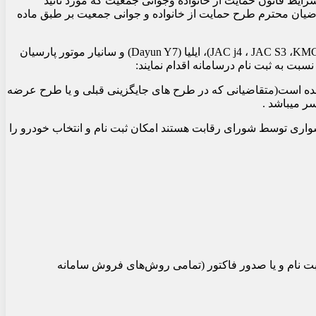
ط قانون حمایت از خانواده وجوانی جمعیت که مورد تائید
ضیان محترم طرح حمایت از خانواده و جوانی جمعیت بر طبق ماده
خودروهای عرضه شده در این مرحله، با توجه به اعلام شرکتهای ایران خودرو (Haima 7x)، آرین پارس (Lamari EAMA ) ،کرمان موتور (JAC j4 ، JAC S3 ،KMC X5)، ایلیا (Dayun Y7) و سانیار موتور پارسیان
مرحله اول و دوم سامانه یکپارچه که موعد زمانی تحویل خودرو آنها پیش از این در فصول آتی و یا سال 1403 تعیین شده است(متقاضیانی که در طرح های جایگزینی قبلی و یا طرح عرضه
ر میباشد .
شرایط عمومی تعیین شده در ماده 4 دستورالعمل تنظیم بازار خودروی سواری توسط شورای رقابت هستند امکان ثبت نام و انتخاب خودرو را
ز سایر شرکت‌های خودروسازی نسبت به ثبت نام و یا صدور فاکتور (تمامی روش‌های فروش سامانه