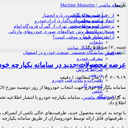
تازه‌ها
آرشیو مجله ماشین
از رشد قیمت‌ها تا نگرانی درباره انحصار
آرشیو مجله نوآور
انتقاد نماینده مجلس از واگذاری ایران‌خودرو
آرشیو مجله موتور
ترخیص اتوبوس‌های چینی تهران از گمرک فرودگاه امام
درباره ما
هشدار درباره فروش حواله‌های صوری خودروهای وارداتی
تماس با ما
آرامش بازار خودرو موقتی است؟
تبلیغات
شنبه , ۱۷ مرداد ۱۴۰۵
اعلام مشکل سایت
اخبار
معرفی خودرو
عرضه محصولات جدید در سامانه یکپارچه خودرو از 
بررسی خودرو
شرایط فروش
ورزشی
۱۴۰۲-۰۹-۱۹
زمان مطالعه: 1 دقیقه
تعمیرات و نکات فنی خودرو
کسب و کار
سامانه یکپارچه خودرو جهت انتخاب خودروها از روز دوشنبه مورخ 1402/09/20 تا ساعت 23:59 روز چهارشنبه 1402/09/22 در دسترس است.
عکس
فروشگاه
به گزارش
مجله ماشین
، سامانه یکپارچه خودرو با انتشار اطلاعیه
اطلاع داد.
با توجه به عرضه محصول جدید، ظرفیت‌های خالی ناشی از انصراف مت
، ظرفیتهای قابل ارائه توسط خودروسازان از طریق سامانه یکپارچه