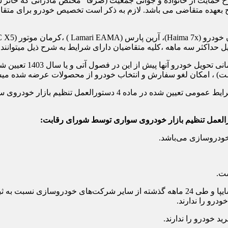
یت از خانواده و جوانی جمعیت (صرفا” مختص مادرانی که حائز شرای
 بعهده متقاضی می باشد. لازم به ذکر است تخصیص خودرو برای متقا
1- برای همه متقاضیان 
اشت) ، امکان لغو سفارش و انتخاب خودرو از محصولات عرضه شده میس
2- کلیه متقاضیانی که تاکنون در سامانه ثبت نام نداشته اند و دارای 
4. متقاضیانی که طی 48 ماهه گذشته در شرکت‌های ایران خودرو و سایپا و طی 24 ماهه گذشته ا
ودرو را ندارند.