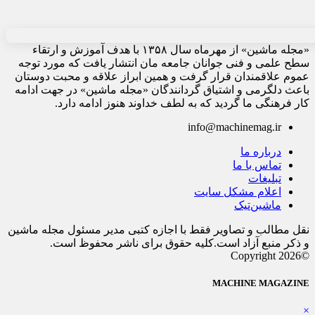
«مجله ماشین» از مهرماه سال ۱۳۵۸ با هدف آموزش و ارتقاء
سطح علمی و فنی جوانان جامعه مان انتشار یافت که مورد توجه
عموم علاقمندان قرار گرفت و همین ابراز علاقه و محبت دوستان
باعث دلگرمی و اشتیاق گردانندگان «مجله ماشین» در جهت ادامه
کار فرهنگی ما گردید که به لطف خداوند هنوز ادامه دارد.
info@machinemag.ir
درباره ما
تماس با ما
تبلیغات
اعلام مشکل سایت
ماشین‌تیک
نقل مطالب و تصاویر فقط با اجازه کتبی مدیر مسئول مجله ماشین
و ذکر منبع آزاد است.کلیه حقوق برای ناشر محفوظ است.
©Copyright 2026
MACHINE MAGAZINE
×