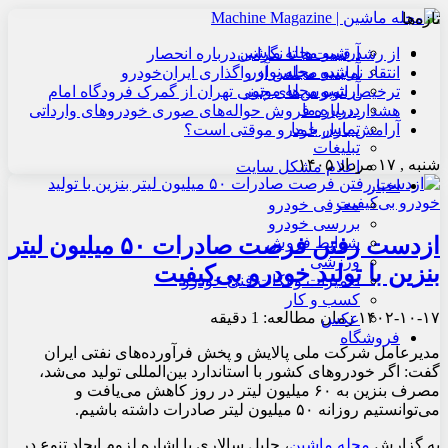
تازه‌ها
آرشیو مجله ماشین
از رشد قیمت‌ها تا نگرانی درباره انحصار
آرشیو مجله نوآور
انتقاد نماینده مجلس از واگذاری ایران‌خودرو
آرشیو مجله موتور
ترخیص اتوبوس‌های چینی تهران از گمرک فرودگاه امام
درباره ما
هشدار درباره فروش حواله‌های صوری خودروهای وارداتی
تماس با ما
آرامش بازار خودرو موقتی است؟
تبلیغات
شنبه , ۱۷ مرداد ۱۴۰۵
اعلام مشکل سایت
اخبار
معرفی خودرو
بررسی خودرو
ازدست رفتن فرصت صادرات ۵۰ میلیون لیتر
شرایط فروش
ورزشی
بنزین با تولید خودرو بی‌کیفیت
تعمیرات و نکات فنی خودرو
کسب و کار
۱۴۰۲-۱۰-۱۷
زمان مطالعه: 1 دقیقه
عکس
فروشگاه
مدیرعامل شرکت ملی پالایش و پخش فرآورده‌های نفتی ایران
گفت: اگر خودروهای کشور با استاندارد بین‌المللی تولید می‌شد،
مصرف بنزین به ۶۰ میلیون لیتر در روز کاهش می‌یافت و
می‌توانستیم روزانه ۵۰ میلیون لیتر صادرات داشته باشیم.
به گزارش
مجله ماشین
، جلیل سالاری با اشاره لزوم ایجاد تنوع در