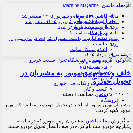
تازه‌ها
آرشیو مجله ماشین
مجله ماشین ۵۱۷ مرداد و شهریور ۱۴۰۵ منتشر شد
آرشیو مجله نوآور
مجله نوآور ۲۴۳ مرداد و شهریور ۱۴۰۵ منتشر شد
آرشیو مجله موتور
برقی‌ها از هیبریدها ارزان‌تر شدند
درباره ما
آیا سایپا ورشکسته است؟
تماس با ما
پلمب نمایندگی و بازداشت مسئول شرکت کرمان‌موتور در
تبلیغات
زرند
اعلام مشکل سایت
دوشنبه , ۱۹ مرداد ۱۴۰۵
اخبار
معرفی خودرو
بررسی خودرو
خلف وعده بهمن موتور به مشتریان در
شرایط فروش
ورزشی
تحویل خودرو
تعمیرات و نکات فنی خودرو
کسب و کار
۱۴۰۲-۱۰-۲۰
زمان مطالعه: 1 دقیقه
عکس
فروشگاه
مشتریان بهمن موتور از تاخیر در تحویل خودرو توسط شرکت بهمن
موتور گلایه کردند.
به گزارش
مجله ماشین
، مشتریان بهمن موتور که در سامانه
یکپارچه خودرو ثبت نام کرده در صف انتظار تحویل خودرو هستند.