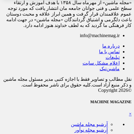
«مجله ماشین» از مهرماه سال ۱۳۵۸ با هدف آموزش و ارتقاء
سطح علمی و فنی جوانان جامعه مان انتشار یافت که مورد توجه
عموم علاقمندان قرار گرفت و همین ابراز علاقه و محبت دوستان
باعث دلگرمی و اشتیاق گردانندگان «مجله ماشین» در جهت ادامه
کار فرهنگی ما گردید که به لطف خداوند هنوز ادامه دارد.
info@machinemag.ir
درباره ما
تماس با ما
تبلیغات
اعلام مشکل سایت
ماشین‌تیک
نقل مطالب و تصاویر فقط با اجازه کتبی مدیر مسئول مجله ماشین
و ذکر منبع آزاد است.کلیه حقوق برای ناشر محفوظ است.
©Copyright 2026
MACHINE MAGAZINE
×
آرشیو مجله ماشین
آرشیو مجله نوآور