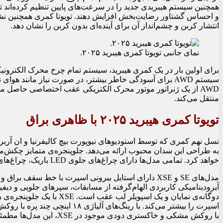
همچنین سیستم هیبریدی جدید را در سرعت‌های پایین تنظیم کرده‌اند ت
و احساس گشتاور رضایت‌بخش افزایش دهند. تویوتا کمری همچنین نشان «
انتشار کربن و چشم‌انداز آن برای آینده‌ای بدون کربن را نشان دهد.
نمای جانبی تویوتا کمری هیبرید ۲۰۲۵.
سیستم AWD برای آسودگی خاطر بیشتر، در صورت نیاز مانند 
AWD از یک ژنراتور موتور محرک الکتریکی عقب اختصاصی حاصل می
منتقل می‌کند.
تویوتا کمری هیبرید ۲۰۲۵ با ظاهری براق
به طراحی این سدان محبوب ارائه می‌دهد. جلوپنجره‌ی متمایز چکش‌ماه
خواهد کرد. تمامی مدل‌ها دارای چراغ‌های جلوی LED باریک، چراغ‌های روشنایی روز و چراغ‌های عقب خواهند بود.
مدل‌های SE و XSE دارای استایل بیرونی اسپرت با خط سق
آیرودینامیکی کاربردی الهام‌گرفته از مسابقات، سپرهای جلویی و 
دوگانه‌ی نمایان و یک اسپوی
با روکش مشکی و خاکستری دودی موجود در XSE، این مدل‌ها مطمئناً در میان همتایان خود برجسته خواهند بود.