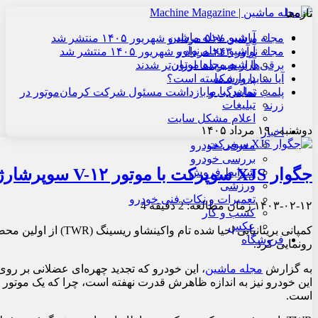
تازه‌ها
آرشیو مجله ماشین
مجله ماشین ۵۱۷ مرداد و شهریور ۱۴۰۵ منتشر شد
آرشیو مجله نوآور
مجله نوآور ۲۴۳ مرداد و شهریور ۱۴۰۵ منتشر شد
آرشیو مجله موتور
برقی‌ها از هیبریدها ارزان‌تر شدند
درباره ما
آیا سایپا ورشکسته است؟
تماس با ما
پلمب نمایندگی و بازداشت مسئول شرکت کرمان‌موتور در
تبلیغات
زرند
اعلام مشکل سایت
دوشنبه , ۱۹ مرداد ۱۴۰۵
اخبار
معرفی خودرو
بررسی خودرو
جگوار XJS سوپرکت با موتور V-۱۲ سوپرشارژ رونمایی شد
شرایط فروش
ورزشی
تعمیرات و نکات فنی خودرو
۱۴۰۳-۰۲-۱۲
زمان مطالعه: 2 دقیقه
4
کسب و کار
عکس
فروشگاه
رونمایی کرد.
به گزارش
مجله ماشین
است.