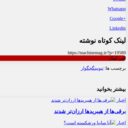
Whatsapp
+Google
Linkedin
لینک کوتاه نوشته
https://machinemag.ir/?p=19589
کپی لینک
برچسب ها:
تیونینگ
جگوار
بیشتر بخوانید
اخبار
برقی‌ها از هیبریدها ارزان‌تر شدند
اخبار