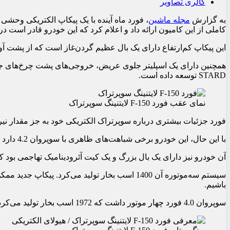
گالری تصاویر
به گزارش
مجله ماشین
، فورد ماه آینده با یک پیکاپ الکتریکی وحش
کاملی از این کامیون ارائه داد و اعلام کرد که این خودرو قادر است در سرعت 150 مایل در ساعت، 6000 پوند نیروی داونف
این پیکاپ کم‌ارتفاع دارای یک بال عظیم گردن‌غاز است که از پشت آو
همچنین دارای یک اسپلیتر جلوی عریض، خروجی‌های پشت چرخ‌های جلو
STARD توسعه داده است.
نمای عقب فورد F-150 لایتنینگ سوپرتراک
فورد جزئیات بیشتری درباره سوپرتراک الکتریکی خود به جز مقدار نیر
با این حال، این خودرو برخی شباهت‌های ظاهری با سوپروان 4.2 دارد که سال گذشته در رویداد هیلکلایمب شرکت کرده بود.
آن خودرو نیز دارای یک بال بزرگ و یک کیت آئرودینامیک تهاجمی بود که در طول 156 پیچ‌های مسیر آن را ثا
سیستم سه‌موتوره آن 1400 اسب بخار تولید می‌کرد.
باشیم.
سوپروان 4.0 فورد چهار موتور داشت که 1972 اسب بخار تولید می‌کرد.