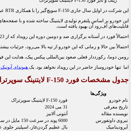
رینگ و تایر فورد F-150 لایتنینگ سوپرتراک
این شرکت در اوایل سال جاری F-150 سویچ‌گیر را با همکاری RTR عرضه کرد.
این خودرو بر اساس پلتفرم تولیدی لایتنینگ ساخته شده و با صفحه‌های
قابلیت‌های آف‌رود آن بهبود یافته است.
احتمالاً فورد در آستانه برگزاری صد و دومین دوره این رویداد که از 23 ژوئن آغاز می‌شود، به معرفی بیشتر این پیکاپ ادامه خواهد داد.
احتمالاً بین حالا و زمانی که این خودرو از تپه بالا می‌رود، جزئیات بی
رومن دوما، رکورددار فعلی صعود بین‌المللی پیکس پیک، هدایت این فو
اما تنها خودروساز حاضر در این رویداد نخواهد بود. یک
هیوندای آیونیک 5
جدول مشخصات فورد F-150 لایتنینگ سوپرتراک
ویژگی‌ها
نام خودرو
فورد F-150 لایتنینگ سوپرتراک
تاریخ معرفی
31 می 2024
نویسنده مقاله
آنتونی آلانیز
نیروی داونفورس
6000 پوند در سرعت 150 مایل در ساعت
آیرودینامیک
بال عظیم گردن‌غاز، اسپلیتر جلوی