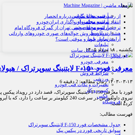
تازه‌ها
آرشیو مجله ماشین
از رشد قیمت‌ها تا نگرانی درباره انحصار
آرشیو مجله نوآور
انتقاد نماینده مجلس از واگذاری ایران‌خودرو
آرشیو مجله موتور
ترخیص اتوبوس‌های چینی تهران از گمرک فرودگاه امام
درباره ما
هشدار درباره فروش حواله‌های صوری خودروهای وارداتی
تماس با ما
آرامش بازار خودرو موقتی است؟
تبلیغات
یکشنبه , ۱۸ مرداد ۱۴۰۵
اعلام مشکل سایت
اخبار
معرفی خودرو
معرفی فورد F-۱۵۰ لایتنینگ سوپرتراک / هیولای الکتریکی
بررسی خودرو
شرایط فروش
ورزشی
۱۴۰۳-۰۳-۱۳
زمان مطالعه: 2 دقیقه
6
تعمیرات و نکات فنی خودرو
کسب و کار
عکس
نیروی داونفورس در سرعت 240 کیلومتر بر ساعت ر
فروشگاه
کرده است.
فهرست مطالب:
جدول مشخصات فورد F-150 لایتنینگ سوپرتراک
سوابق تاریخی فورد در پیکس پیک