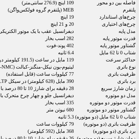
فاصله بین دو محور
109 اینچ (276.9 سانتی‌متر)
پلتفرم
MEB (پلتفرم گروه فولکس‌واگن)
چرخ‌های استاندارد
19 اینچ
چرخ‌های اختیاری
20 و 21 اینچ
مدل پایه
دیفرانسیل عقب با یک موتور الکتریکی
قدرت موتور پایه
282 اسب بخار
گشتاور موتور پایه
402 پوند-فوت
شتاب 0 تا 62 مایل
6.4 ثانیه
حداکثر سرعت
119 مایل در ساعت (191.5 کیلومتر در ساعت)
نوع باتری
لیتیوم-یون نیکل-منگنز-کبالت (Li-NMC)
ظرفیت باتری
77 کیلووات ساعت (قابل استفاده)
برد باتری
390 مایل (628 کیلومتر) در سیکل WLTP
زمان شارژ سریع
28 دقیقه برای شارژ 10 تا 80 درصد با استفاده از 135 کیلووات
مدل دو موتوره
دیفرانسیل جلو و چهار چرخ متحرک با 
قدرت موتور دو موتوره
335 اسب بخار
گشتاور موتور دو موتوره
680 نیوتن متر
شتاب 0 تا 62 مایل (دو موتوره)
5.3 ثانیه
ظرفیت باتری (دو موتوره)
79 کیلووات ساعت
برد باتری (دو موتوره)
368 مایل (592 کیلومتر)
زمان شارژ سریع (دو موتوره)
26 دقیقه برای شارژ 10 تا 80 درصد با استفاده از 185 کیلووات