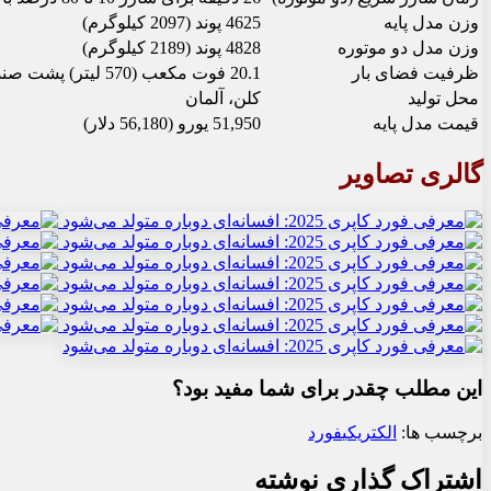
وزن مدل پایه
4625 پوند (2097 کیلوگرم)
وزن مدل دو موتوره
4828 پوند (2189 کیلوگرم)
ظرفیت فضای بار
20.1 فوت مکعب (570 لیتر) پشت صندلی‌ها، 53.3 فوت مکعب (1509 لیتر) با صندلی‌های خوابیده
محل تولید
کلن، آلمان
قیمت مدل پایه
51,950 یورو (56,180 دلار)
گالری تصاویر
این مطلب چقدر برای شما مفید بود؟
برچسب ها:
الکتریکی
فورد
اشتراک گذاری نوشته