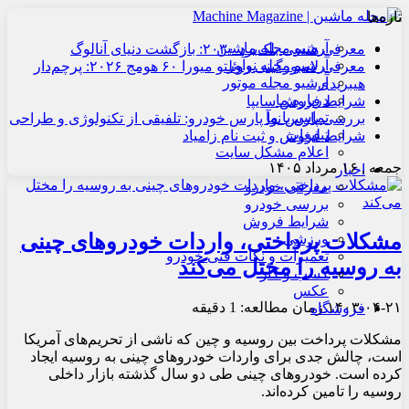
تازه‌ها
آرشیو مجله ماشین
معرفی هنسی بلک‌برد ۲۰۳۰: بازگشت دنیای آنالوگ
آرشیو مجله نوآور
معرفی لامبورگینی روئلتو میورا ۶۰ هومج ۲۰۲۶: پرچم‌دار
آرشیو مجله موتور
هیبریدی
درباره ما
شرایط فروش سایپا
تماس با ما
بررسی پارس نوآ پارس خودرو: تلفیقی از تکنولوژی و طراحی
تبلیغات
شرایط فروش و ثبت نام زامیاد
اعلام مشکل سایت
جمعه , ۱۶ مرداد ۱۴۰۵
اخبار
معرفی خودرو
بررسی خودرو
شرایط فروش
مشکلات پرداختی، واردات خودروهای چینی
ورزشی
تعمیرات و نکات فنی خودرو
به روسیه را مختل می‌کند
کسب و کار
عکس
۱۴۰۳-۰۴-۲۱
زمان مطالعه: 1 دقیقه
فروشگاه
مشکلات پرداخت بین روسیه و چین که ناشی از تحریم‌های آمریکا
است، چالش جدی برای واردات خودروهای چینی به روسیه ایجاد
کرده است. خودروهای چینی طی دو سال گذشته بازار داخلی
روسیه را تامین کرده‌اند.