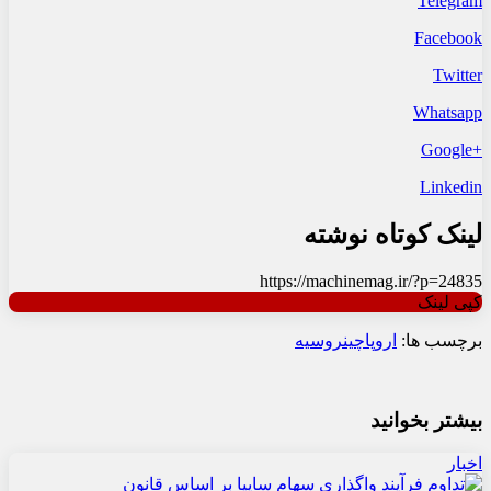
Telegram
Facebook
Twitter
Whatsapp
+Google
Linkedin
لینک کوتاه نوشته
https://machinemag.ir/?p=24835
کپی لینک
برچسب ها:
اروپا
چین
روسیه
بیشتر بخوانید
اخبار