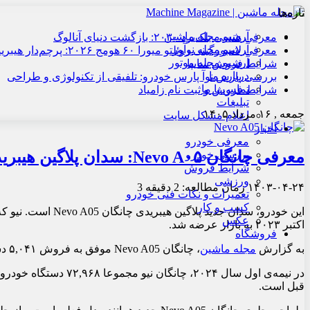
تازه‌ها
آرشیو مجله ماشین
معرفی هنسی بلک‌برد ۲۰۳۰: بازگشت دنیای آنالوگ
آرشیو مجله نوآور
معرفی لامبورگینی روئلتو میورا ۶۰ هومج ۲۰۲۶: پرچم‌دار هیبریدی
آرشیو مجله موتور
شرایط فروش سایپا
درباره ما
بررسی پارس نوآ پارس خودرو: تلفیقی از تکنولوژی و طراحی
تماس با ما
شرایط فروش و ثبت نام زامیاد
تبلیغات
جمعه , ۱۶ مرداد ۱۴۰۵
اعلام مشکل سایت
اخبار
معرفی خودرو
معرفی چانگان Nevo A۰۵: سدان پلاگین هیبریدی با طراحی ارتقا یافته
بررسی خودرو
شرایط فروش
ورزشی
۱۴۰۳-۰۴-۲۴
زمان مطالعه: 2 دقیقه
3
تعمیرات و نکات فنی خودرو
کسب و کار
عکس
اکتبر ۲۰۲۳ به بازار عرضه شد.
فروشگاه
به گزارش
مجله ماشین
، چانگان Nevo A05 موفق به فروش ۵,۰۴۱ دستگاه خودرو شد که ۱.۵۹ درصد از سهم بازار سدان‌های کامپکت چین را به خود اختصاص داد.
قبل است.