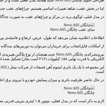
طراحی جلوی چانگان Nevo A05 جدید همانند مدل فعلی است و از جلوپنجره‌ی بسته، چراغ‌های جلوی تیز و لوگوی برند در مرکز بهره می‌برد.
اما در بخش عقب، شاهد تغییرات اساسی هستیم. چراغ‌های عقب جدید از نوع سراسری هستند و ل
در مدل قبلی، لوگوی برند در مرکز و چراغ‌های عقب به صورت جداگانه قرار داشتند. همچنین
نمای عقب چانگان Nevo A05
اطلاعات اعلامیه نشان می‌دهد که طول، عرض، ارتفاع و فاصله‌ی بین دو محور مدل جدید به ترتیب ۴۷۸۵، ۱۸۴۰، ۱۴۶۰ و 
از امکانات قابل‌انتخاب برای خریداران می‌توان به دوربین‌های سه‌گان
الکتریکی با قدرت نهایی ۱۵۸ کیلووات (۲۱۲ اسب بخار) تشکیل شده است.
است.
در حال حاضر ظرفیت باتری و میزان پیمایش خودرو با نیروی برق اعل
چانگان Nevo A05
لازم به ذکر است که در مدل فعلی، موتور ۱.۵ لیتری بنزینی قدرتی معادل ۸۱ کیلووات (۱۰۹ اسب بخار) و گشتاوری برابر با ۱۴۳ نیوتن‌متر دارد.