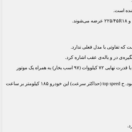
گیره‌ی در و باله‌ی عقب اشاره کرد.
نیرومحرکه‌ی چانگان Nevo A05 جدید همچنان از نوع پلاگین هیبریدی است که از یک موتور ۱.۵ لیتری تنفس طبیعی بنزینی سری Blue Whale با قدرت نهایی ۷۲ کیلووات (۹۷ اسب بخار) به همراه یک موتور
این مجموعه با یک پک باتری لیتیوم آهن فسفات از شرکت سِتل (CATL) که حاصل همکاری مشترک چانگان، سِتل و دیپال است، همراه می‌شود. ح top speed (حداکثر سرعت) این خودرو ۱۸۵ کیلومتر بر ساعت