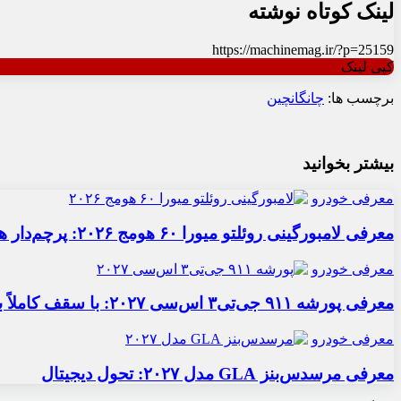
لینک کوتاه نوشته
https://machinemag.ir/?p=25159
کپی لینک
برچسب ها:
چانگان
چین
بیشتر بخوانید
معرفی خودرو
معرفی لامبورگینی روئلتو میورا ۶۰ هومج ۲۰۲۶: پرچم‌دار هیبریدی
معرفی خودرو
معرفی پورشه ۹۱۱ جی‌تی۳ اس‌سی ۲۰۲۷: با سقف کاملاً برقی
معرفی خودرو
معرفی مرسدس‌بنز GLA مدل ۲۰۲۷: تحول دیجیتال