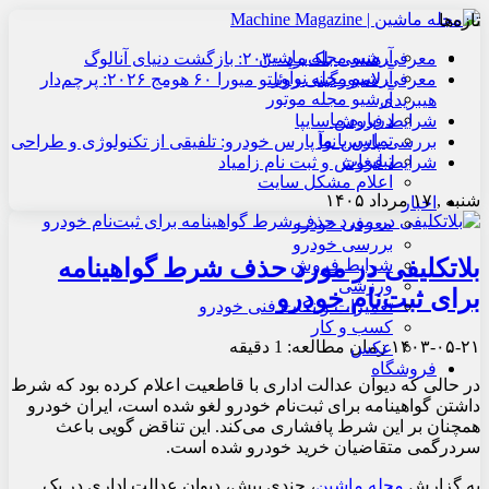
تازه‌ها
آرشیو مجله ماشین
معرفی هنسی بلک‌برد ۲۰۳۰: بازگشت دنیای آنالوگ
آرشیو مجله نوآور
معرفی لامبورگینی روئلتو میورا ۶۰ هومج ۲۰۲۶: پرچم‌دار
آرشیو مجله موتور
هیبریدی
درباره ما
شرایط فروش سایپا
تماس با ما
بررسی پارس نوآ پارس خودرو: تلفیقی از تکنولوژی و طراحی
تبلیغات
شرایط فروش و ثبت نام زامیاد
اعلام مشکل سایت
شنبه , ۱۷ مرداد ۱۴۰۵
اخبار
معرفی خودرو
بررسی خودرو
بلاتکلیفی در مورد حذف شرط گواهینامه
شرایط فروش
ورزشی
برای ثبت‌نام خودرو
تعمیرات و نکات فنی خودرو
کسب و کار
۱۴۰۳-۰۵-۲۱
زمان مطالعه: 1 دقیقه
عکس
فروشگاه
در حالی که دیوان عدالت اداری با قاطعیت اعلام کرده بود که شرط
داشتن گواهینامه برای ثبت‌نام خودرو لغو شده است، ایران خودرو
همچنان بر این شرط پافشاری می‌کند. این تناقض گویی باعث
سردرگمی متقاضیان خرید خودرو شده است.
به گزارش
مجله ماشین
، چندی پیش، دیوان عدالت اداری در یک