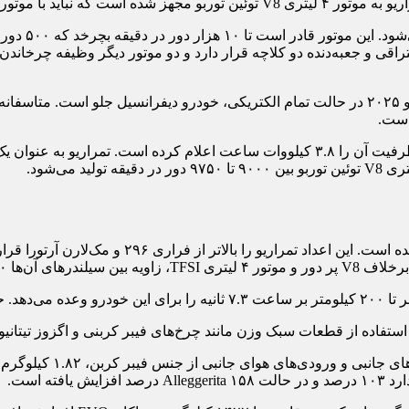
این مقدار تقریبا برابر با ۴۵۰ اسب بخار است و بله، لامبورگینی تمراریو ۲۰۲۵ در حالت تمام الکتری
علاوه بر این، پکیج کربن 