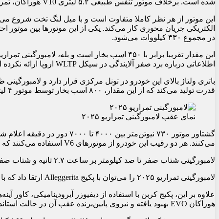
شده است. برخلاف موتور تنفس طبیعی ۵.۲ لیتری V10 هوراکان، تمراریو به موتور ۴ لیتری V8 توئین توربو مجهز شده است که نباید با موتور ۴ لیتری TFSI سری EA825 در اوروس اس‌ئی اشتباه گرفته شود.
در مجموع ۳۳۰ کیلووات می‌شود.
اطلاعاتی درباره برد صفر آلایندگی در سیکل WLTP اروپا ارائه نکرده است.
قدرت تولید می‌کند که از این مقدار، ۸۰۰ اسب بخار توسط موتور ۴ لیتری V8 توئین توربو بین ۹۰۰۰ تا ۹۷۵۰ دور در دقیقه تولید می‌شود.
نمای عقب لامبورگینی تمراریو ۲۰۲۵
می‌کنند. هر دو رقیب این خودرو از موتورهای V6 استفاده می‌کنند که برخلاف V8 پر دور و موتور ۴ لیتری TFSI، زاویه بین سیلندرهای آن‌ها ۱۲۰ درجه است.
لامبورگینی شتاب صفر تا صد کیلومتر بر ساعت ۲.۷ ثانیه و شتاب صفر تا ۲۰۰ کیلومتر بر ساعت ۷.۳ ثانیه را برای این خودرو وعده می‌دهد. حداکثر سرعت نیز ۳۴۳ کیلومتر بر ساعت اعلام شده است.
لامبورگینی تمراریو ۲۰۲۵ را می‌توان با پکیج Alleggerita ارتقا داد که با استفاده از قطعات سبک وزن مانند چرخ‌های فیبر کربنی و اگزوز تیتانیومی، وزن خودرو را بیش از ۲۵ کیلوگرم کاهش می‌دهد.
هوراکان EVO بهبود یافته و نیروی پایین‌برنده عقب آن در حالت استاندارد ۱۰۳ درصد و در حالت Alleggerita ۱۵۸ درصد افزایش یافته است.