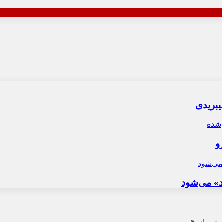
و
د» می‌شود