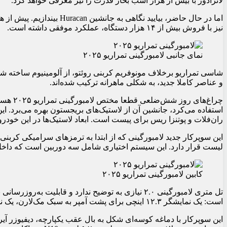
لانزادور با بیش از هزار اسب بخار قدرت را نیز معرفی خواهد کرد.
نیز با فروش بیش از ۱۴ هزار دستگاه، عملکرد موفقی داشته است.
نمای جانبی لامبورگینی تمراریو ۲۰۲۵
شاسی تمراریو برخلاف مونوفریم کربنی روئتو، از آلومینیوم ساخته شد
و عناصر کاملا جدید، به شکلی ماهرانه ترکیب شده‌اند.
چراغ‌ه
استفاده می‌کرد، جانشین آن از لاستیک‌های بریجستون بهره می‌برد. 
ران‌فلات و پوتنزا ریس برای پیست است. ابعاد لاستیک‌ها در این خودرو ۲۵۵/۳۵ ۲۰ اینچ در جلو و ۳۲۵/۳۰ ۲۱ اینچ در عقب اس
لیست قرار دارد. این سیستم اختیاری شامل سه دوربین است که داخل 
کابین لامبورگینی تمراریو ۲۰۲۵
تل متری لامبورگینی ۲.۰ نیازی به توضیح ندارد و ق
است: یک نمایشگر ۱۲.۳ اینچی برای پشت آمپر به سبک مک‌لارن، یک نمایشگر ۸.۴ اینچی برای سیستم اطلاعات سرگرمی و یک نمایشگر ۹.۱ اینچی برای سرنشین جلو.
این سوپرکار با دماغه کوسه‌ای شکل به بال عقب یکپارچه، دیفیوزر آ