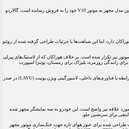
اما در حال حاضر، بیایید نگاهی به جانشین Huracan بیندازیم. پیش از هر چیز، لازم به ذکر است که لامبورگینی بیش از ۲۵ هزار دستگاه از آخرین مدل مجهز به موتور V10 خود را به فروش رسانده است. گالاردو
اکان دارد، اما این شباهت‌ها با جزئیات طراحی گرفته شده از روئتو
قب، خروجی اگزوز و کاور موتور نیز تکرار شده است. بر خلاف هوراکان که از لاستیک‌های پیرلی
رای رانندگی روزمره، بلیزاک برای زمستان، پوتنزا اسپورت
این سوپرکار جدید لامبورگینی که از ابتدا به ترمزهای سرامیکی کربنی مجهز شده، نسبت به هوراکان قبلی جادارتر و تکنولوژیکی‌تر است. در رابطه با فناوری‌های داخلی، لامبورگینی ویژن یونیت (LAVU) در صدر
کی و نقاط مورد علاقه نیز واضح است. این خودرو به سه نمایشگر مجهز شده
عقب طراحی شده برای عبور هوای تازه جهت خنک‌سازی موتور مجهز