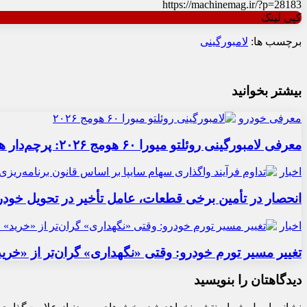
https://machinemag.ir/?p=28183
کپی لینک
برچسب ها:
لامبورگینی
بیشتر بخوانید
معرفی خودرو
معرفی لامبورگینی روئلتو میورا ۶۰ هومج ۲۰۲۶: پرچم‌دار هیبریدی
اخبار
انحصار در تأمین برخی قطعات، عامل تأخیر در تحویل خودر
اخبار
تغییر مسیر تورم خودرو: وقتی «نگهداری» گران‌تر از «خری
دیدگاهتان را بنویسید