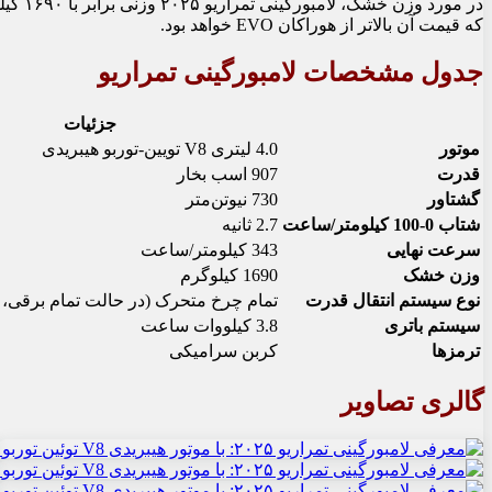
که قیمت آن بالاتر از هوراکان EVO خواهد بود.
جدول مشخصات لامبورگینی تمراریو
جزئیات
موتور
4.0 لیتری V8 تویین-توربو هیبریدی
قدرت
907 اسب بخار
گشتاور
730 نیوتن‌متر
شتاب 0-100 کیلومتر/ساعت
2.7 ثانیه
سرعت نهایی
343 کیلومتر/ساعت
وزن خشک
1690 کیلوگرم
نوع سیستم انتقال قدرت
تمام چرخ متحرک (در حالت تمام برقی، 
سیستم باتری
3.8 کیلووات ساعت
ترمزها
کربن سرامیکی
گالری تصاویر