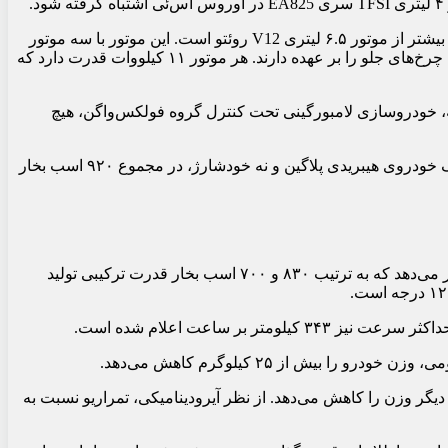
این موتور از هر نظر کاملا متفاوت است و با میل لنگ تخت شروع می‌شود. این موتور قادر است تا ۱۰ هزار دور در دقیقه بچرخد که ۵۰۰ دور بیشتر از موتور ۶.۵ لیتری V12 روئتو است. این موتور با سه موتور
الکتریکی جریان محوری کار می‌کند. یکی از این موتورها بین موتور احتراقی و جعبه‌دنده دو کلاچه قرار دارد و دو موتور دیگر وظیفه چرخاندن چرخ‌های جلو را بر عهده دارند. هر موتور ۱۱ کیلووات قدرت دارد که
کی، خودرو دیفرانسیل جلو است. متاسفانه، خودروسازی لامبورگینی تحت کنترل گروه فولکس‌واگن، هیچ
باتری ولتاژ بالای این خودرو در تونل مرکزی قرار دارد و لامبورگینی ظرفیت آن را ۳.۸ کیلووات ساعت اعلام کرده است. تمراریو به عنوان یک خودروی هیبریدی پلاگین و نه خودشارژ، در مجموع ۹۲۰ اسب بخار
گشتاور موتور ۷۳۰ نیوتن‌متر بین ۴۰۰۰ تا ۷۰۰۰ دور در دقیقه اعلام شده است. این اعداد تمراریو را بالاتر از فراری ۲۹۶ و مک‌لارن آرتورا قرار می‌دهد که به ترتیب ۸۳۰ و ۷۰۰ اسب بخار قدرت ترکیبی تولید
با استفاده از دیفیوزر آیرودینامیکی، کاور آینه‌های جانبی و ورودی‌های هوای جانبی از جنس فیبر کربن، ۱.۸۲ کیلوگرم دیگر وزن را کاهش می‌دهد. از نظر آیرودینامیکی، تمراریو نسبت به