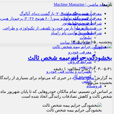
تازه‌ها
آرشیو مجله ماشین
معرفی هنسی بلک‌برد ۲۰۳۰: بازگشت دنیای آنالوگ
آرشیو مجله نوآور
معرفی لامبورگینی روئلتو میورا ۶۰ هومج ۲۰۲۶: پرچم‌دار هیبریدی
آرشیو مجله موتور
شرایط فروش سایپا
درباره ما
بررسی پارس نوآ پارس خودرو: تلفیقی از تکنولوژی و طراحی
تماس با ما
شرایط فروش و ثبت نام زامیاد
تبلیغات
پنجشنبه , ۱۵ مرداد ۱۴۰۵
اعلام مشکل سایت
اخبار
معرفی خودرو
بخشودگی جرایم بیمه شخص ثالث
بررسی خودرو
شرایط فروش
ورزشی
۱۴۰۳-۰۵-۳۱
زمان مطالعه: 1 دقیقه
تعمیرات و نکات فنی خودرو
کسب و کار
به گزارش
مجله ماشین
، در خبری که می‌تواند برای بسیاری از رانن
عکس
بخشیده می‌شود.
فروشگاه
بر اساس این تصمیم، تمام مالکان خودروهایی که تا پایان شهریور ماه
شخص ثالث و کاهش تصادفات رانندگی اتخاذ شده است.
بخشودگی جرایم بیمه شخص ثالث