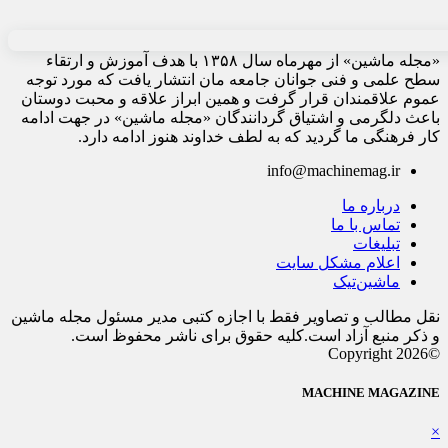
«مجله ماشین» از مهرماه سال ۱۳۵۸ با هدف آموزش و ارتقاء
سطح علمی و فنی جوانان جامعه مان انتشار یافت که مورد توجه
عموم علاقمندان قرار گرفت و همین ابراز علاقه و محبت دوستان
باعث دلگرمی و اشتیاق گردانندگان «مجله ماشین» در جهت ادامه
کار فرهنگی ما گردید که به لطف خداوند هنوز ادامه دارد.
info@machinemag.ir
درباره ما
تماس با ما
تبلیغات
اعلام مشکل سایت
ماشین‌تیک
نقل مطالب و تصاویر فقط با اجازه کتبی مدیر مسئول مجله ماشین
و ذکر منبع آزاد است.کلیه حقوق برای ناشر محفوظ است.
©Copyright 2026
MACHINE MAGAZINE
×