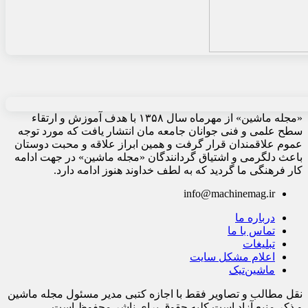
«مجله ماشین» از مهرماه سال ۱۳۵۸ با هدف آموزش و ارتقاء
سطح علمی و فنی جوانان جامعه مان انتشار یافت که مورد توجه
عموم علاقمندان قرار گرفت و همین ابراز علاقه و محبت دوستان
باعث دلگرمی و اشتیاق گردانندگان «مجله ماشین» در جهت ادامه
کار فرهنگی ما گردید که به لطف خداوند هنوز ادامه دارد.
info@machinemag.ir
درباره ما
تماس با ما
تبلیغات
اعلام مشکل سایت
ماشین‌تیک
نقل مطالب و تصاویر فقط با اجازه کتبی مدیر مسئول مجله ماشین
و ذکر منبع آزاد است.کلیه حقوق برای ناشر محفوظ است.