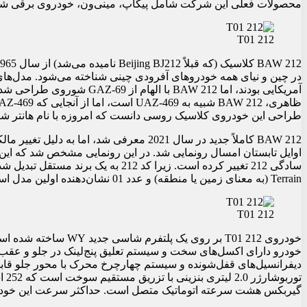
محصولات فعلی این شرکت شامل پیکاپ، مینی‌ون، خودروی برقی شهری و 
212 T01
آمریکایی بودند، اما BAW 212 ب
طراحی این خودروی کلاسیک روسی دانست که امروزه با نام هانتر شن
BAW 212 کاملاً جدید در سال 2021 معرفی شد، ا
Terrain (به معنای زمین یا منطقه) و عدد 01 نشان‌دهنده اولین مدل است.
212 T01
خودروی 212 T01 بر روی 
خودرو دارای اکسل‌های سخت و سیستم تعلیق پنج‌لینک در جلو و عقب
گیربکس هشت سرعته اتوماتیک متصل است. حداکثر سرعت این خودرو 170 کیلومتر بر ساعت ا