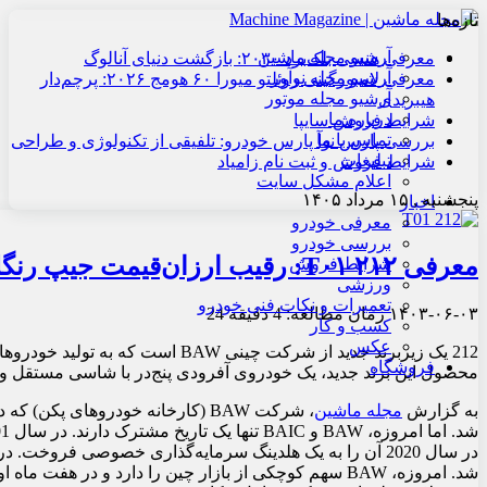
تازه‌ها
آرشیو مجله ماشین
معرفی هنسی بلک‌برد ۲۰۳۰: بازگشت دنیای آنالوگ
آرشیو مجله نوآور
معرفی لامبورگینی روئلتو میورا ۶۰ هومج ۲۰۲۶: پرچم‌دار
آرشیو مجله موتور
هیبریدی
درباره ما
شرایط فروش سایپا
تماس با ما
بررسی پارس نوآ پارس خودرو: تلفیقی از تکنولوژی و طراحی
تبلیغات
شرایط فروش و ثبت نام زامیاد
اعلام مشکل سایت
پنجشنبه , ۱۵ مرداد ۱۴۰۵
اخبار
معرفی خودرو
بررسی خودرو
معرفی ۲۱۲ T۰۱: رقیب ارزان‌قیمت جیپ رنگلر
شرایط فروش
ورزشی
تعمیرات و نکات فنی خودرو
۱۴۰۳-۰۶-۰۳
زمان مطالعه: 4 دقیقه
24
کسب و کار
عکس
212 یک زیربرند جدید از شرکت چینی AW
فروشگاه
محصول این برند جدید، یک خودروی آفرودی پنج‌در با شاسی مستقل و کد T01 است که اخیراً در چین روانه بازار شده
به گزارش
مجله ماشین
شد. امروزه، BAW سهم کوچکی از بازار چین را دارد و در 