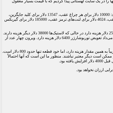
OEM: 5B494103 تبلیغ می‌شوند. ما کمی تحقیق کردیم و آنها را در یک سایت لهستانی پیدا کردیم که با قیمت بسیار معقول
برچسب قیمت دیوانه‌وار برای یک جفت چراغ جلو، ما را به یاد ویدیویی از The Hamilton Collection درباره هزینه‌های مالکیت شیرون می‌اندازد: 10000 دلار برای هر چراغ عقب، 13547 دلار برای کلید جایگزین،
8449 دلار برای یک ست لاستیک، 18317 دلار برای روتورهای ترمز جلو، 6764 دلار برای لنت‌های ترمز جلو، 18317 دلار برای روتورهای ترمز عقب، 4024 دلار برای لنت‌های ترمز عقب، 185000 دلار برای گیربکس
هزینه‌های مالکیت ویرون نیز طبق گفته مانی خشبین، سرمایه گذار املاک، به طرز پیش‌بینی‌ناپذیری دیوانه‌وار است. تعویض تمام مایعات 25000 دلار هزینه دارد در حالی که لاستیک‌ها 38000 دلار دیگر هزینه دارند.
چرخ‌ها باید هر 10000 مایل یک بار با هزینه 50000 دلار تعویض شوند. چند سال پیش، یک درخواست صدور گواهینامه EPA منتشر شد که نشان می‌داد تعویض توربوشارژر 6400 دلار هزینه دارد. ویرون چهار عدد از
مالکان ویرون 20000 دلار برای تعویض مخزن سوخت می‌پردازند، به علاوه 22000 دلار دیگر برای کار. تعویض تنظیم‌کننده‌های میل بادامک تقریباً به همین مقدار هزینه دارد، اما خود قطعه تنها حدود 800 دلار است.
ممکن است دیگر معتبر نباشند. منظور ما این است که آنها احتمالاً
بی ارزان نخواهد بود.