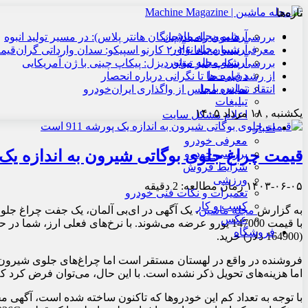
تازه‌ها
آرشیو مجله ماشین
بررسی هامون زامیاد(چانگان هانتر پلاس): در مسیر تولید انبوه
آرشیو مجله نوآور
معرفی نیسان تیانا ۲۰۲۶ کارنو اسپیکو: سدان وارداتی گران‌قیمت
آرشیو مجله موتور
بررسی پیکاپ بلیز تیتان دیزل: پیکاپ چینی با ژن آمریکایی
درباره ما
از رشد قیمت‌ها تا نگرانی درباره انحصار
تماس با ما
انتقاد نماینده مجلس از واگذاری ایران‌خودرو
تبلیغات
یکشنبه , ۱۸ مرداد ۱۴۰۵
اعلام مشکل سایت
اخبار
معرفی خودرو
قیمت چراغ جلوی بوگاتی شیرون به اندازه یک پو
بررسی خودرو
شرایط فروش
ورزشی
۱۴۰۳-۰۶-۰۵
زمان مطالعه: 2 دقیقه
تعمیرات و نکات فنی خودرو
کسب و کار
به گزارش
مجله ماشین
عکس
فروشگاه
(164900 دلار) خرید.
اما هزینه‌های تحویل ذکر نشده است. با این حال، می‌توان فرض کرد که آ
با توجه به تعداد کم این خودروها که تاکنون ساخته شده است، آگهی م