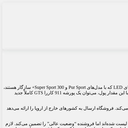
، یک آگهی در ای‌بی آلمان، یک جفت چراغ جلوی والئو برای شیرون را با قیمت بسیار بالایی لیست می‌کند. این چراغ‌های LED که با مدل‌های Pur Sport و Super Sport 300+ سازگار هستند،
با قیمت 147000 یورو عرضه می‌شوند. با نرخ‌های فعلی ارز، شما در حال خرج کردن 164000 دلار هستید. بله، فقط برای یک جفت چراغ جلو. با این مقدار پول، می‌توان یک پورشه 911 کاررا GTS کاملاً جدید
 است اما چراغ‌های جلوی شیرون را به کشورهای اروپایی با هزینه اضافی 1000 یورو (1100 دلار) ارسال می‌کند. فروشگاه ارسال به کشورهای خارج از اروپا را ارائه می‌دهد
 لیست شده‌اند اما فروشنده “وضعیت عالی” را تضمین می‌کند. لازم