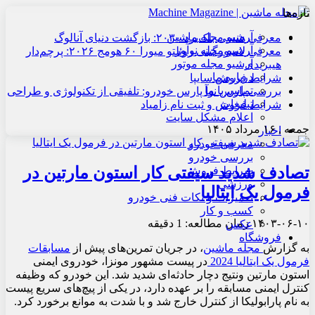
تازه‌ها
آرشیو مجله ماشین
معرفی هنسی بلک‌برد ۲۰۳۰: بازگشت دنیای آنالوگ
آرشیو مجله نوآور
معرفی لامبورگینی روئلتو میورا ۶۰ هومج ۲۰۲۶: پرچم‌دار
آرشیو مجله موتور
هیبریدی
درباره ما
شرایط فروش سایپا
تماس با ما
بررسی پارس نوآ پارس خودرو: تلفیقی از تکنولوژی و طراحی
تبلیغات
شرایط فروش و ثبت نام زامیاد
اعلام مشکل سایت
جمعه , ۱۶ مرداد ۱۴۰۵
اخبار
معرفی خودرو
بررسی خودرو
تصادف شدید سیفتی کار استون مارتین در
شرایط فروش
ورزشی
فرمول یک ایتالیا
تعمیرات و نکات فنی خودرو
کسب و کار
۱۴۰۳-۰۶-۱۰
زمان مطالعه: 1 دقیقه
عکس
فروشگاه
به گزارش
مجله ماشین
، در جریان تمرین‌های پیش از
مسابقات
فرمول یک ایتالیا 2024
در پیست مشهور مونزا، خودروی ایمنی
استون مارتین ونتیج دچار حادثه‌ای شدید شد. این خودرو که وظیفه
کنترل ایمنی مسابقه را بر عهده دارد، در یکی از پیچ‌های سریع پیست
به نام پارابولیکا از کنترل خارج شد و با شدت به موانع برخورد کرد.