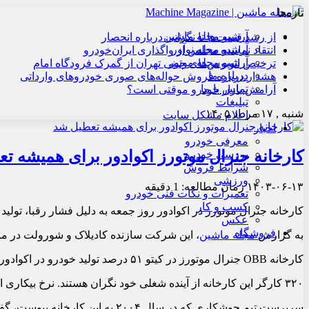
تازه‌ها
آرشیو مجله ماشین
از رشد قیمت‌ها تا نگرانی درباره انحصار
آرشیو مجله نوآور
انتقاد نماینده مجلس از واگذاری ایران‌خودرو
آرشیو مجله موتور
ترخیص اتوبوس‌های چینی تهران از گمرک فرودگاه امام
درباره ما
هشدار درباره فروش حواله‌های صوری خودروهای وارداتی
تماس با ما
آرامش بازار خودرو موقتی است؟
تبلیغات
شنبه , ۱۷ مرداد ۱۴۰۵
اعلام مشکل سایت
اخبار
معرفی خودرو
کارخانه جنرال موتورز اکوادور برای همیشه ت
بررسی خودرو
شرایط فروش
ورزشی
۱۴۰۳-۰۶-۱۳
زمان مطالعه: 1 دقیقه
تعمیرات و نکات فنی خودرو
کسب و کار
کارخانه جنرال موتورز در اکوادور روز جمعه به دلیل فشار رقبا، تولید
عکس
فروشگاه
به گزارش
مجله ماشین
، این شرکت سازنده کادیلاک و شورولت در ماه 
کارخانه OBB جنرال موتورز در کیتو ۵۱ درصد تولید خودرو در اکوادور را تشکیل می‌دهد.
۳۲۰ کارگر این کارخانه از آینده شغلی خود نگران هستند. نرخ بیکاری اکوادور در سه ماهه اول سال جاری ۴.۱ درصد بود، طبق آمار رسمی.
سرپرست تیم جوشکاری که در سال ۲۰۰۴ به این کارخانه پیوست، گفت: این کار تأثیر زیادی روی ما خواهد گذاشت. همه ما فرصت یکسانی برای یک شغل جدید نخواهیم داشت.