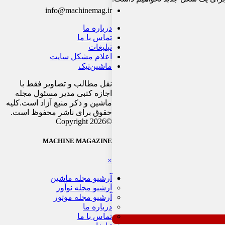
info@machinemag.ir
درباره ما
تماس با ما
تبلیغات
اعلام مشکل سایت
ماشین‌تیک
نقل مطالب و تصاویر فقط با
اجازه کتبی مدیر مسئول مجله
ماشین و ذکر منبع آزاد است.کلیه
حقوق برای ناشر محفوظ است.
©Copyright 2026
MACHINE MAGAZINE
×
آرشیو مجله ماشین
آرشیو مجله نوآور
آرشیو مجله موتور
درباره ما
تماس با ما