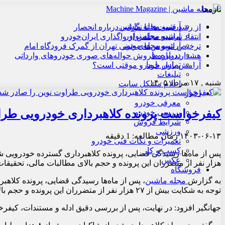
تازه‌ها
آرشیو مجله ماشین
از رشد قیمت‌ها تا نگرانی درباره انحصار
آرشیو مجله نوآور
انتقاد نماینده مجلس از واگذاری ایران‌خودرو
آرشیو مجله موتور
ترخیص اتوبوس‌های چینی تهران از گمرک فرودگاه امام
درباره ما
هشدار درباره فروش حواله‌های صوری خودروهای وارداتی
تماس با ما
آرامش بازار خودرو موقتی است؟
تبلیغات
شنبه , ۱۷ مرداد ۱۴۰۵
اعلام مشکل سایت
اخبار
معرفی خودرو
کیفرخواست پرونده کلاهبرداری خودرویی طرا
بررسی خودرو
شرایط فروش
ورزشی
۱۴۰۳-۰۶-۱۳
زمان مطالعه: 1 دقیقه
تعمیرات و نکات فنی خودرو
کسب و کار
عکس
هزار نفر از متضرران این پرونده و حجم بالای مطالبات مالی، تحقیق
فروشگاه
به گزارش
مجله ماشین
، پس از ماه‌ها رسیدگی قضایی، پرونده کلاهب
توجه به شکایت بیش از ۲۷ هزار نفر از متضرران این پرونده و حجم بالای مطالبات مالی، تحقیقات گسترده‌ای در این خصوص انجام شد.
جهانگیر افزود: در نهایت، پس از بررسی دقیق ادله و مستندات، کیفر