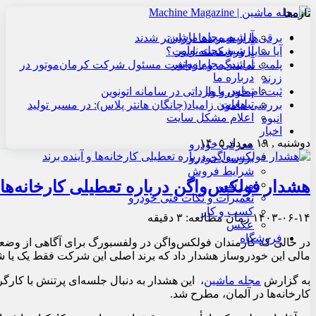
تازه‌ها
آرشیو مجله ماشین
برقی‌ها از هیبریدها ارزان‌تر شدند
آرشیو مجله نوآور
آیا سایپا ورشکسته است؟
آرشیو مجله موتور
پلمب نمایندگی و بازداشت مسئول شرکت کرمان‌موتور در
درباره ما
زرند
تماس با ما
ثبت‌نام خودرو وارداتی در سامانه اتونوین
تبلیغات
بررسی هامون زامیاد(چانگان هانتر پلاس): در مسیر تولید
اعلام مشکل سایت
انبوه
اخبار
دوشنبه , ۱۹ مرداد ۱۴۰۵
معرفی خودرو
بررسی خودرو
شرایط فروش
هشدار فولکس‌واگن درباره تعطیلی کارخانه‌ها و
ورزشی
تعمیرات و نکات فنی خودرو
کسب و کار
۱۴۰۳-۰۶-۱۴
زمان مطالعه: ۳ دقیقه
عکس
فروشگاه
در حالی که کارمندان فولکس‌واگن در ولفسبورگ برای آگاهی از وضعی
مالی این خودروساز هشدار داد که برند اصلی این شرکت فقط یک یا شا
به گزارش
مجله ماشین
، این هشدار به دنبال جلسه‌ای پرتنش با کارگ
کارخانه‌ها در آلمان، مطرح شد.