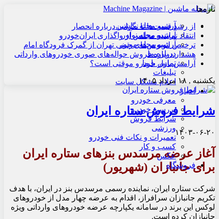
تازه‌ها
آرشیو مجله ماشین
از رشد قیمت‌ها تا نگرانی درباره انحصار
آرشیو مجله نوآور
انتقاد نماینده مجلس از واگذاری ایران‌خودرو
آرشیو مجله موتور
ترخیص اتوبوس‌های چینی تهران از گمرک فرودگاه امام
درباره ما
هشدار درباره فروش حواله‌های صوری خودروهای وارداتی
تماس با ما
آرامش بازار خودرو موقتی است؟
تبلیغات
یکشنبه , ۱۸ مرداد ۱۴۰۵
اعلام مشکل سایت
اخبار
معرفی خودرو
شرایط فروش ستاره ایران
بررسی خودرو
شرایط فروش
ورزشی
۱۴۰۳-۰۶-۲۰
تعمیرات و نکات فنی خودرو
کسب و کار
آغاز عرضه مرسدس بنزهای ستاره ایران
عکس
برای جانبازان (شهریور)
فروشگاه
شرکت ستاره ایران، نماینده رسمی مرسدس بنز در ایران، با هدف
تکریم جانبازان سرافراز، اقدام به عرضه چهار مدل از خودروهای
لوکس این برند در سامانه یکپارچه عرضه خودروهای وارداتی ویژه
جانبازان کرده است.