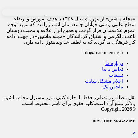
«مجله ماشین» از مهرماه سال ۱۳۵۸ با هدف آموزش و ارتقاء
سطح علمی و فنی جوانان جامعه مان انتشار یافت که مورد توجه
عموم علاقمندان قرار گرفت و همین ابراز علاقه و محبت دوستان
باعث دلگرمی و اشتیاق گردانندگان «مجله ماشین» در جهت ادامه
کار فرهنگی ما گردید که به لطف خداوند هنوز ادامه دارد.
info@machinemag.ir
درباره ما
تماس با ما
تبلیغات
اعلام مشکل سایت
ماشین‌تیک
نقل مطالب و تصاویر فقط با اجازه کتبی مدیر مسئول مجله ماشین
و ذکر منبع آزاد است.کلیه حقوق برای ناشر محفوظ است.
©Copyright 2026
MACHINE MAGAZINE
×