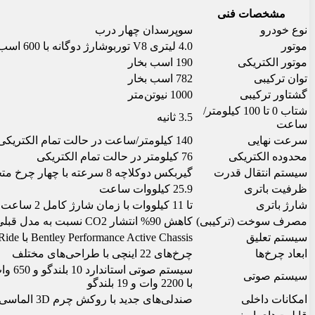
مشخصات فنی
نوع خودرو
سوپرسدان چهار درب
موتور
4.0 لیتری V8 توربوشارژ دوگانه با 600 اسب بخار
موتور الکتریکی
190 اسب بخار
توان ترکیبی
782 اسب بخار
گشتاور ترکیبی
1000 نیوتن‌متر
شتاب 0 تا 100 کیلومتر/
3.5 ثانیه
ساعت
سرعت نهایی
140 کیلومتر/ساعت در حالت تمام الکتریکی
محدوده الکتریکی
76 کیلومتر در حالت تمام الکتریکی
سیستم انتقال قدرت
گیربکس دوکلاچه 8 سرعته با چهار چرخ متحرک
ظرفیت باتری
25.9 کیلووات ساعت
شارژ باتری
تا 11 کیلووات با زمان شارژ کامل 2 ساعت و 45 دقیقه
مصرف سوخت (ترکیبی)
کاهش 90% انتشار CO2 نسبت به مدل قبلی
سیستم تعلیق
Bentley Performance Active Chassis با Bentley Dynamic Ride و All-Wheel Steering
ابعاد چرخ‌ها
چرخ‌های 22 اینچی با طراحی‌های مختلف
سیستم صوتی
با 2200 وات و 19 بلندگو
امکانات داخلی
صندلی‌های جدید با روکش چرم 3D الماسی، نمایشگر چرخشی Bentley Rotating Display