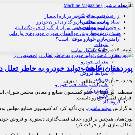
تازه‌ها
آرشیو مجله ماشین
از رشد قیمت‌ها تا نگرانی درباره انحصار
آرشیو مجله نوآور
انتقاد نماینده مجلس از واگذاری ایران‌خودرو
آرشیو مجله موتور
ترخیص اتوبوس‌های چینی تهران از گمرک فرودگاه امام
درباره ما
هشدار درباره فروش حواله‌های صوری خودروهای وارداتی
تماس با ما
آرامش بازار خودرو موقتی است؟
تبلیغات
شنبه , ۱۷ مرداد ۱۴۰۵
اعلام مشکل سایت
اخبار
معرفی خودرو
پوردهقان: کاهش تولید خودرو به خاطر تعلل 
بررسی خودرو
شرایط فروش
ورزشی
۱۴۰۳-۰۶-۲۷
زمان مطالعه: 1 دقیقه
تعمیرات و نکات فنی خودرو
کسب و کار
مصطفی پوردهقان، عضو کمیسیون صنایع و معادن مجلس شورای اسلامی، 
عکس
افزایش قیمت خودرو دانست.
فروشگاه
به گزارش
مجله ماشین
، وی تأکید کرد که کمیسیون صنایع مجلس به‌
پوردهقان همچنین بر لزوم حذف قیمت‌گذاری دستوری و فروش خودرو د
شفاف‌سازی بازار حرکت کرد.