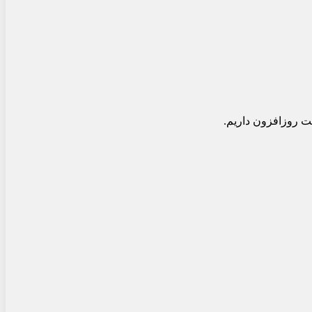
یت روزافزون داریم.