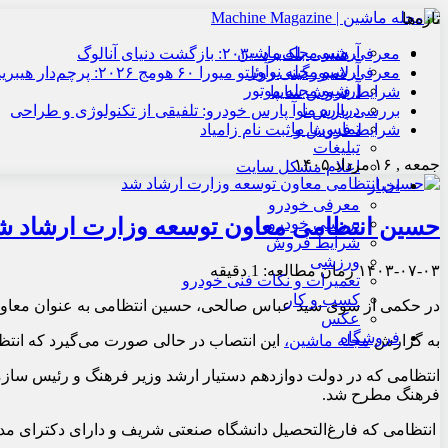
تازه‌ها
آرشیو مجله ماشین
معرفی هنسی بلک‌برد ۲۰۳۰: بازگشت دنیای آنالوگ
آرشیو مجله نوآور
معرفی لامبورگینی روئلتو میورا ۶۰ هومج ۲۰۲۶: پرچم‌دار هیبریدی
آرشیو مجله موتور
شرایط فروش سایپا
درباره ما
بررسی پارس نوآ پارس خودرو: تلفیقی از تکنولوژی و طراحی
تماس با ما
شرایط فروش و ثبت نام زامیاد
تبلیغات
جمعه , ۱۶ مرداد ۱۴۰۵
اعلام مشکل سایت
اخبار
معرفی خودرو
حسین انتظامی معاون توسعه وزارت ارشاد ش
بررسی خودرو
شرایط فروش
ورزشی
۱۴۰۳-۰۷-۰۳
زمان مطالعه: 1 دقیقه
تعمیرات و نکات فنی خودرو
کسب و کار
در حکمی از سوی سید عباس صالحی، حسین انتظامی به عنوان معاون
عکس
فروشگاه
به گزارش
مجله ماشین،
این انتصاب در حالی صورت می‌گیرد که انتظام
فرهنگ مطرح شد.
انتظامی که فارغ‌التحصیل دانشگاه صنعتی شریف و دارای دکترای مدیر