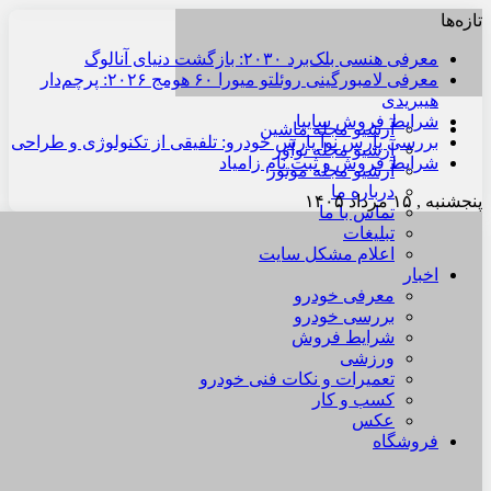
تازه‌ها
معرفی هنسی بلک‌برد ۲۰۳۰: بازگشت دنیای آنالوگ
معرفی لامبورگینی روئلتو میورا ۶۰ هومج ۲۰۲۶: پرچم‌دار
هیبریدی
شرایط فروش سایپا
آرشیو مجله ماشین
بررسی پارس نوآ پارس خودرو: تلفیقی از تکنولوژی و طراحی
آرشیو مجله نوآور
شرایط فروش و ثبت نام زامیاد
آرشیو مجله موتور
درباره ما
پنجشنبه , ۱۵ مرداد ۱۴۰۵
تماس با ما
تبلیغات
اعلام مشکل سایت
اخبار
معرفی خودرو
بررسی خودرو
شرایط فروش
ورزشی
تعمیرات و نکات فنی خودرو
کسب و کار
عکس
فروشگاه