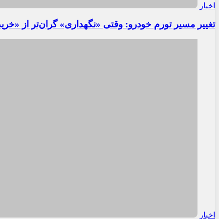
اخبار
تغییر مسیر تورم خودرو: وقتی «نگهداری» گران‌تر از «خری
اخبار