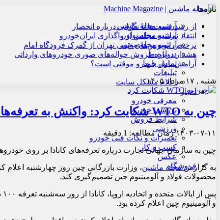
تازه‌ها
آرشیو مجله ماشین
از رشد قیمت‌ها تا نگرانی درباره انحصار
آرشیو مجله نوآور
انتقاد نماینده مجلس از واگذاری ایران‌خودرو
آرشیو مجله موتور
ترخیص اتوبوس‌های چینی تهران از گمرک فرودگاه امام
درباره ما
هشدار درباره فروش حواله‌های صوری خودروهای وارداتی
تماس با ما
آرامش بازار خودرو موقتی است؟
تبلیغات
شنبه , ۱۷ مرداد ۱۴۰۵
اعلام مشکل سایت
اخبار
معرفی خودرو
چین به WTO شکایت کرد: واکنش به تعرفه‌های سنگین کانادا
بررسی خودرو
شرایط فروش
ورزشی
۱۴۰۳-۰۷-۱۱
زمان مطالعه: 1 دقیقه
تعمیرات و نکات فنی خودرو
کسب و کار
چین به سازمان جهانی تجارت درباره تعرفه‌های کانادا بر روی خود
عکس
فروشگاه
به گزارش
مجله ماشین
، وزارت بازرگانی چین روز چهارشنبه اعلام کرد که از سازمان جه
محصولات فولاد و آلومینیوم چین تصمیم‌گیری کند.
و آلومینیوم چین اعلام کرده بود.