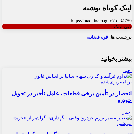
لینک کوتاه نوشته
https://machinemag.ir/?p=34759
کپی لینک
برچسب ها:
قوه قضائیه
بیشتر بخوانید
اخبار
انحصار در تأمین برخی قطعات، عامل تأخیر در تحویل
خودرو
اخبار