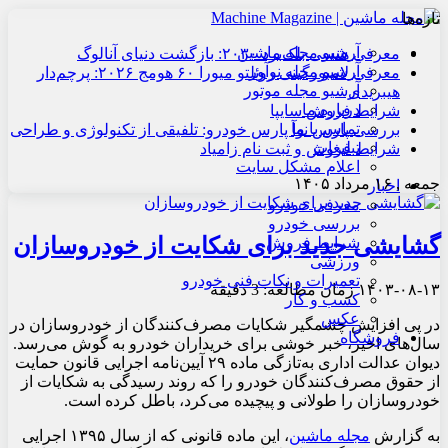
تازه‌ها
آرشیو مجله ماشین
معرفی هنسی بلک‌برد ۲۰۳۰: بازگشت دنیای آنالوگ
آرشیو مجله نوآور
معرفی لامبورگینی روئلتو میورا ۶۰ هومج ۲۰۲۶: پرچم‌دار
آرشیو مجله موتور
هیبریدی
درباره ما
شرایط فروش سایپا
تماس با ما
بررسی پارس نوآ پارس خودرو: تلفیقی از تکنولوژی و طراحی
تبلیغات
شرایط فروش و ثبت نام زامیاد
اعلام مشکل سایت
جمعه , ۱۶ مرداد ۱۴۰۵
اخبار
معرفی خودرو
بررسی خودرو
گشایشی جدید برای شکایت از خودروسازان
شرایط فروش
ورزشی
تعمیرات و نکات فنی خودرو
۱۴۰۳-۰۸-۱۳
زمان مطالعه: 3 دقیقه
کسب و کار
عکس
در پی افزایش چشمگیر شکایات مصرف‌کنندگان از خودروسازان در
فروشگاه
سال‌های اخیر، خبر خوشی برای خریداران خودرو به گوش می‌رسد.
دیوان عدالت اداری به‌تازگی ماده ۲۹ آیین‌نامه اجرایی قانون حمایت
از حقوق مصرف‌کنندگان خودرو را که روند رسیدگی به شکایات از
خودروسازان را طولانی و پیچیده می‌کرد، باطل کرده است.
به گزارش
مجله ماشین
، این ماده قانونی که از سال ۱۳۹۵ اجرایی