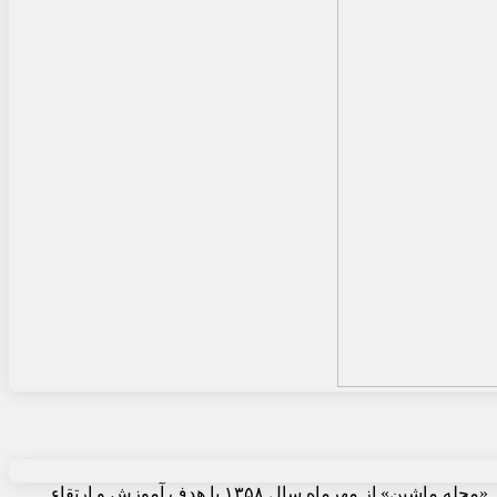
«مجله ماشین» از مهرماه سال ۱۳۵۸ با هدف آموزش و ارتقاء