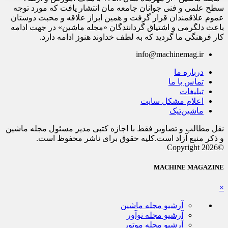
سطح علمی و فنی جوانان جامعه مان انتشار یافت که مورد توجه
عموم علاقمندان قرار گرفت و همین ابراز علاقه و محبت دوستان
باعث دلگرمی و اشتیاق گردانندگان «مجله ماشین» در جهت ادامه
کار فرهنگی ما گردید که به لطف خداوند هنوز ادامه دارد.
info@machinemag.ir
درباره ما
تماس با ما
تبلیغات
اعلام مشکل سایت
ماشین‌تیک
نقل مطالب و تصاویر فقط با اجازه کتبی مدیر مسئول مجله ماشین
و ذکر منبع آزاد است.کلیه حقوق برای ناشر محفوظ است.
©Copyright 2026
MACHINE MAGAZINE
×
آرشیو مجله ماشین
آرشیو مجله نوآور
آرشیو مجله موتور