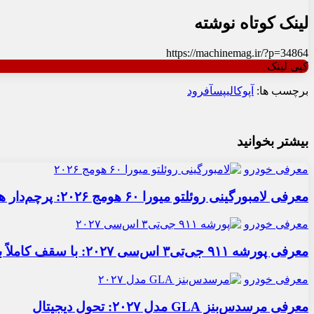
لینک کوتاه نوشته
https://machinemag.ir/?p=34864
کپی لینک
برچسب ها:
آپوکالیپس
آفرود
بیشتر بخوانید
معرفی خودرو
معرفی لامبورگینی روئلتو میورا ۶۰ هومج ۲۰۲۶: پرچم‌دار هیبریدی
معرفی خودرو
معرفی پورشه ۹۱۱ جی‌تی۳ اس‌سی ۲۰۲۷: با سقف کاملاً برقی
معرفی خودرو
معرفی مرسدس‌بنز GLA مدل ۲۰۲۷: تحول دیجیتال