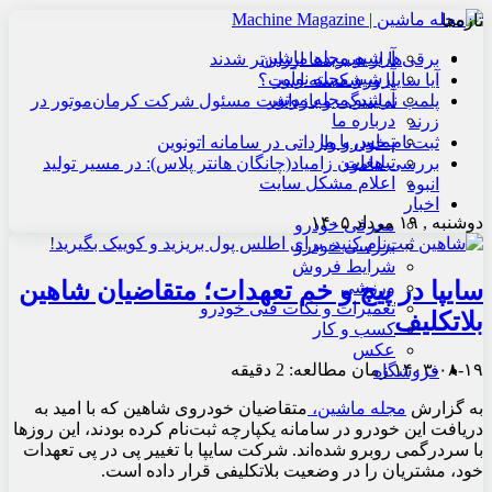
تازه‌ها
آرشیو مجله ماشین
برقی‌ها از هیبریدها ارزان‌تر شدند
آرشیو مجله نوآور
آیا سایپا ورشکسته است؟
آرشیو مجله موتور
پلمب نمایندگی و بازداشت مسئول شرکت کرمان‌موتور در
درباره ما
زرند
تماس با ما
ثبت‌نام خودرو وارداتی در سامانه اتونوین
تبلیغات
بررسی هامون زامیاد(چانگان هانتر پلاس): در مسیر تولید
اعلام مشکل سایت
انبوه
اخبار
دوشنبه , ۱۹ مرداد ۱۴۰۵
معرفی خودرو
بررسی خودرو
شرایط فروش
سایپا در پیچ و خم تعهدات؛ متقاضیان شاهین
ورزشی
تعمیرات و نکات فنی خودرو
بلاتکلیف
کسب و کار
عکس
۱۴۰۳-۰۸-۱۹
زمان مطالعه: 2 دقیقه
فروشگاه
به گزارش
مجله ماشین،
متقاضیان خودروی شاهین که با امید به
دریافت این خودرو در سامانه یکپارچه ثبت‌نام کرده بودند، این روزها
با سردرگمی روبرو شده‌اند. شرکت سایپا با تغییر پی در پی تعهدات
خود، مشتریان را در وضعیت بلاتکلیفی قرار داده است.