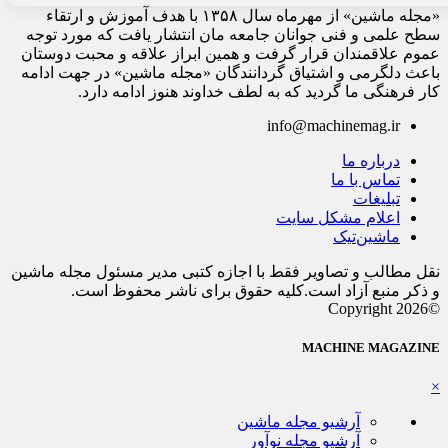
«مجله ماشین» از مهرماه سال ۱۳۵۸ با هدف آموزش و ارتقاء
سطح علمی و فنی جوانان جامعه مان انتشار یافت که مورد توجه
عموم علاقمندان قرار گرفت و همین ابراز علاقه و محبت دوستان
باعث دلگرمی و اشتیاق گردانندگان «مجله ماشین» در جهت ادامه
کار فرهنگی ما گردید که به لطف خداوند هنوز ادامه دارد.
info@machinemag.ir
درباره ما
تماس با ما
تبلیغات
اعلام مشکل سایت
ماشین‌تیک
نقل مطالب و تصاویر فقط با اجازه کتبی مدیر مسئول مجله ماشین
و ذکر منبع آزاد است.کلیه حقوق برای ناشر محفوظ است.
©Copyright 2026
MACHINE MAGAZINE
×
آرشیو مجله ماشین
آرشیو مجله نوآور