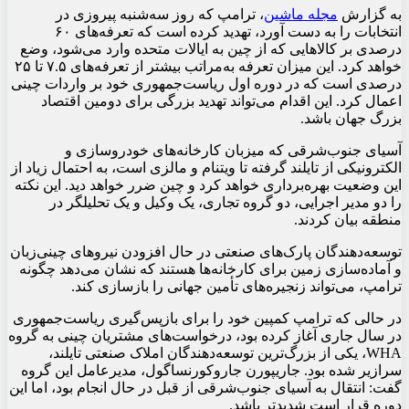
به گزارش
مجله ماشین
، ترامپ که روز سه‌شنبه پیروزی در
انتخابات را به دست آورد، تهدید کرده است که تعرفه‌های ۶۰
درصدی بر کالاهایی که از چین به ایالات متحده وارد می‌شود، وضع
خواهد کرد. این میزان تعرفه به‌مراتب بیشتر از تعرفه‌های ۷.۵ تا ۲۵
درصدی است که در دوره اول ریاست‌جمهوری خود بر واردات چینی
اعمال کرد. این اقدام می‌تواند تهدید بزرگی برای دومین اقتصاد
بزرگ جهان باشد.
آسیای جنوب‌شرقی که میزبان کارخانه‌های خودروسازی و
الکترونیکی از تایلند گرفته تا ویتنام و مالزی است، به احتمال زیاد از
این وضعیت بهره‌برداری خواهد کرد و چین ضرر خواهد دید. این نکته
را دو مدیر اجرایی، دو گروه تجاری، یک وکیل و یک تحلیلگر در
منطقه بیان کردند.
توسعه‌دهندگان پارک‌های صنعتی در حال افزودن نیروهای چینی‌زبان
و آماده‌سازی زمین برای کارخانه‌ها هستند که نشان می‌دهد چگونه
ترامپ، می‌تواند زنجیره‌های تأمین جهانی را بازسازی کند.
در حالی که ترامپ کمپین خود را برای بازپس‌گیری ریاست‌جمهوری
در سال جاری آغاز کرده بود، درخواست‌های مشتریان چینی به گروه
WHA، یکی از بزرگ‌ترین توسعه‌دهندگان املاک صنعتی تایلند،
سرازیر شده بود. جاریپورن جاروکورنساگول، مدیرعامل این گروه
گفت: انتقال به آسیای جنوب‌شرقی از قبل در حال انجام بود، اما این
دوره قرار است شدیدتر باشد.