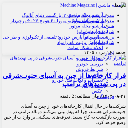
تازه‌ها
آرشیو مجله ماشین
معرفی هنسی بلک‌برد ۲۰۳۰: بازگشت دنیای آنالوگ
آرشیو مجله نوآور
معرفی لامبورگینی روئلتو میورا ۶۰ هومج ۲۰۲۶: پرچم‌دار
آرشیو مجله موتور
هیبریدی
درباره ما
شرایط فروش سایپا
تماس با ما
بررسی پارس نوآ پارس خودرو: تلفیقی از تکنولوژی و طراحی
تبلیغات
شرایط فروش و ثبت نام زامیاد
اعلام مشکل سایت
جمعه , ۱۶ مرداد ۱۴۰۵
اخبار
معرفی خودرو
بررسی خودرو
شرایط فروش
فرار کارخانه‌ها از چین به آسیای جنوب‌شرقی
ورزشی
تعمیرات و نکات فنی خودرو
در پی تهدیدهای ترامپ
کسب و کار
عکس
۱۴۰۳-۰۸-۲۱
زمان مطالعه: 2 دقیقه
فروشگاه
شرکت‌ها در حال انتقال کارخانه‌های خود از چین به آسیای
جنوب‌شرقی هستند، چرا که پیش‌بینی می‌کنند دونالد ترامپ در
صورت بازگشت به کاخ سفید، تعرفه‌های سنگینی بر واردات از چین
وضع خواهد کرد.