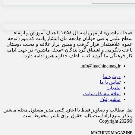
«مجله ماشین» از مهرماه سال ۱۳۵۸ با هدف آموزش و ارتقاء
سطح علمی و فنی جوانان جامعه مان انتشار یافت که مورد توجه
عموم علاقمندان قرار گرفت و همین ابراز علاقه و محبت دوستان
باعث دلگرمی و اشتیاق گردانندگان «مجله ماشین» در جهت ادامه
کار فرهنگی ما گردید که به لطف خداوند هنوز ادامه دارد.
info@machinemag.ir
درباره ما
تماس با ما
تبلیغات
اعلام مشکل سایت
ماشین‌تیک
نقل مطالب و تصاویر فقط با اجازه کتبی مدیر مسئول مجله ماشین
و ذکر منبع آزاد است.کلیه حقوق برای ناشر محفوظ است.
©Copyright 2026
MACHINE MAGAZINE