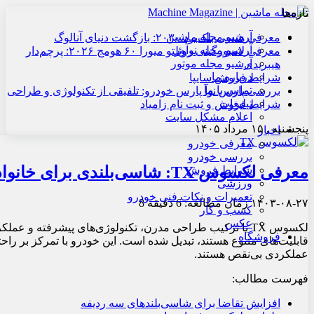
تازه‌ها
آرشیو مجله ماشین
معرفی هنسی بلک‌برد ۲۰۳۰: بازگشت دنیای آنالوگ
آرشیو مجله نوآور
معرفی لامبورگینی روئلتو میورا ۶۰ هومج ۲۰۲۶: پرچم‌دار
آرشیو مجله موتور
هیبریدی
درباره ما
شرایط فروش سایپا
تماس با ما
بررسی پارس نوآ پارس خودرو: تلفیقی از تکنولوژی و طراحی
تبلیغات
شرایط فروش و ثبت نام زامیاد
اعلام مشکل سایت
پنجشنبه , ۱۵ مرداد ۱۴۰۵
اخبار
معرفی خودرو
بررسی خودرو
معرفی لکسوس TX: شاسی‌بلندی برای خانواده‌های بزرگ
شرایط فروش
ورزشی
تعمیرات و نکات فنی خودرو
۱۴۰۳-۰۸-۲۷
زمان مطالعه: 6 دقیقه
8
کسب و کار
عکس
لکسوس TX با ترکیب طراحی مدرن، تکنولوژی‌های پیشرفته و عم
فروشگاه
قابلیت‌های متنوع هستند، تبدیل شده است. این خودرو با تمرکز بر راحت
عملکردی بی‌نقص هستند.
فهرست مطالب:
افزایش تقاضا برای شاسی‌بلندهای سه ردیفه