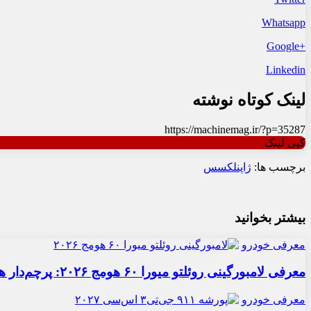
Whatsapp
+Google
Linkedin
لینک کوتاه نوشته
https://machinemag.ir/?p=35287
کپی لینک
برچسب ها:
ژاپن
لکسس
بیشتر بخوانید
معرفی خودرو
معرفی لامبورگینی روئلتو میورا ۶۰ هومج ۲۰۲۶: پرچم‌دار هیبریدی
معرفی خودرو