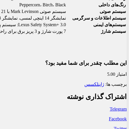
رنگ‌های داخلی
Peppercorn، Birch، Black
سیستم صوتی
سیستم صوتی Mark Levinson با 21 بلندگو
سیستم اطلاعات و سرگرمی
نمایشگر 14 اینچی لمسی، نمایشگر 12.3 اینچی چندمنظوره، Digital Key
سیستم‌های ایمنی
Lexus Safety System+ 3.0: سیستم پیش‌بینی تصادف، کروز کنترل دینامیک، دستیار پارک، سیستم کمکی ترافیک و غیره
سیستم شارژ
7 پورت شارژ و 3 پریز برق برای راحتی مسافران
این مطلب چقدر برای شما مفید بود؟
امتیاز 5.00
برچسب ها:
ژاپن
لکسس
اشتراک گذاری نوشته
Telegram
Facebook
Twitter