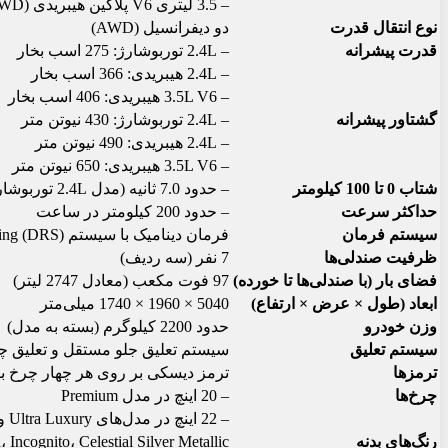
– 3.5 لیتری V6 پلاگین هیبریدی (TX 550h+ DIRECT4 AWD)
نوع انتقال قدرت
دو دیفرانسیل (AWD)
قدرت پیشرانه
– 2.4L توربوشارژ: 275 اسب بخار
– 2.4L هیبریدی: 366 اسب بخار
– 3.5L V6 هیبریدی: 406 اسب بخار
گشتاور پیشرانه
– 2.4L توربوشارژ: 430 نیوتن متر
– 2.4L هیبریدی: 490 نیوتن متر
– 3.5L V6 هیبریدی: 650 نیوتن متر
شتاب 0 تا 100 کیلومتر
– حدود 7.0 ثانیه (مدل 2.4L توربوشارژ)
حداکثر سرعت
– حدود 200 کیلومتر در ساعت
سیستم فرمان
فرمان دینامیک با سیستم Rear Steering (DRS) برای بهبود کنترل خودرو
ظرفیت صندلی‌ها
7 نفر (سه ردیف)
فضای بار (با صندلی‌ها تا خورده)
97 فوت مکعب (معادل 2747 لیتر)
ابعاد (طول × عرض × ارتفاع)
5040 × 1960 × 1740 میلی‌متر
وزن خودرو
حدود 2200 کیلوگرم (بسته به مدل)
سیستم تعلیق
سیستم تعلیق جلو مستقل و تعلیق چ
ترمزها
ترمز دیسکی بر روی هر چهار چرخ با س
چرخ‌ها
– 20 اینچ در مدل Premium
– 22 اینچ در مدل‌های Ultra Luxury و Executive
رنگ‌های بدنه
Incognito، Celestial Silver Metallic