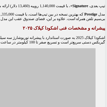
تیپ بعدی،
Signature+
، با قیمت 1,140,000 روپیه (13,460 دلار) ارائه می‌شود و شامل امکاناتی مانند صفحه‌نمایش لمسی بزرگ‌تر (10 اینچ)، نمایشگر دیجیتال (8 اینچ)، سیستم تهویه مطبوع Climatronic، دوربین دید عقب، کنترل حالت تپه و سیستم KESSY می‌باشد.
مدل
Prestige
بی‌سیم تلفن همراه است. علاوه بر این، فضای صندوق عقب این مدل 446 لیتر (15.75 فوت مکعب) است که در این کلاس بهترین فضا را ارائه می‌دهد.
پیشرانه و مشخصات فنی اشکودا کیلاک ۲۰۲۵
گیربکس دستی سریع‌تر است و تسریع صفر تا 100 کیلومتر در ساعت را در 10.5 ثانیه انجام می‌دهد. هر دو نسخه توانایی رسیدن به حداکثر سرعت 188 کیلومتر در ساعت (117 مایل در ساعت) را دارند.