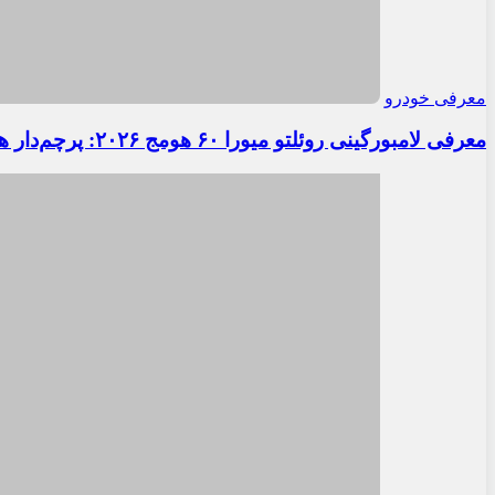
معرفی خودرو
معرفی لامبورگینی روئلتو میورا ۶۰ هومج ۲۰۲۶: پرچم‌دار هیبریدی