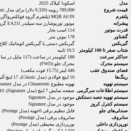
مدل
اسکودا کیلاک 2025
قیمت شروع
789,000 روپیه (9,320 دلار) برای مدل Classic
پلتفرم
MQB A0 IN (پلتفرم گروه فولکس‌واگن)
پیشرانه
موتور توربوشارژ سه سیلندر EA211 گروه فولکس‌واگن
قدرت موتور
114 اسب بخار
گشتاور
178 نیوتن متر
گیربکس
گیربکس دستی یا گیربکس اتوماتیک کلاچ‌د
شتاب صفر تا 100 کیلومتر
10.5 ثانیه
حداکثر سرعت
188 کیلومتر در ساعت (117 مایل در ساعت)
سیستم محرک
محرک جلو (FWD)
فضای صندوق عقب
446 لیتر (15.75 فوت مکعب)
رینگ‌ها
16 اینچ فولادی (مدل Classic)، 17 اینچ آلیاژی (مدل Prestige)
سیستم تهویه
تهویه مطبوع Climatronic در مدل Signature+ و Prestige
سیستم اطلاعات سرگرمی
صفحه نمایش 7 اینچ (مدل Signature)، 10 اینچ (مدل Signature+)
سیستم تهویه جعبه دستکش
موجود در مدل Signature
سیستم کنترل کروز
موجود در مدل Signature
صندلی‌های جلو
قابل تنظیم برقی 6‌جهته (مدل Prestige)
سانروف
سانروف برقی (مدل Prestige)
نورپردازی داخلی
نورپردازی محیطی (مدل Prestige)
چراغ‌های مه‌شکن
LED با کنیه گوشه‌ای (مدل Prestige)