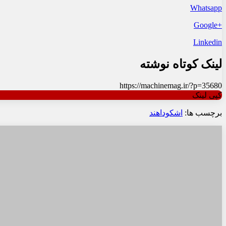
Whatsapp
+Google
Linkedin
لینک کوتاه نوشته
https://machinemag.ir/?p=35680
کپی لینک
برچسب ها:
اشکودا
هند