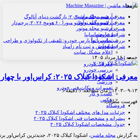
تازه‌ها
آرشیو مجله ماشین
معرفی هنسی بلک‌برد ۲۰۳۰: بازگشت دنیای آنالوگ
آرشیو مجله نوآور
معرفی لامبورگینی روئلتو میورا ۶۰ هومج ۲۰۲۶: پرچم‌دار
آرشیو مجله موتور
هیبریدی
درباره ما
شرایط فروش سایپا
تماس با ما
بررسی پارس نوآ پارس خودرو: تلفیقی از تکنولوژی و طراحی
تبلیغات
شرایط فروش و ثبت نام زامیاد
اعلام مشکل سایت
جمعه , ۱۶ مرداد ۱۴۰۵
اخبار
معرفی خودرو
بررسی خودرو
معرفی اشکودا کیلاک ۲۰۲۵: کراس‌اور با چهار تیپ مختلف
شرایط فروش
ورزشی
تعمیرات و نکات فنی خودرو
۱۴۰۳-۰۹-۱۳
زمان مطالعه: 5 دقیقه
5
کسب و کار
عکس
فهرست مطالب:
فروشگاه
جزئیات مدل‌های مختلف اشکودا کیلاک ۲۰۲۵
پیشرانه و مشخصات فنی اشکودا کیلاک ۲۰۲۵
جدول مشخصات اشکودا کیلاک ۲۰۲۵
به گزارش
مجله ماشین
، اشکودا کیلاک ۲۰۲۵، جدیدترین کراس‌اور برند چک، اکنون برای سفارش در بازار هند در دسترس است. این مدل، که نسخه کوچک‌تر اشکودا کوشاک محسوب می‌شود، کمتر از یک ماه پیش رونمایی شد و قیمت شروع آن 789,000 روپیه (9,320 دلار) اعلام شده است.