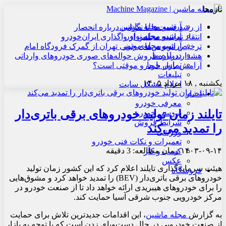
تازه‌ها
آرشیو مجله ماشین
از رشد قیمت‌ها تا نگرانی درباره انحصار
آرشیو مجله نوآور
انتقاد نماینده مجلس از واگذاری ایران‌خودرو
آرشیو مجله موتور
ترخیص اتوبوس‌های چینی تهران از گمرک فرودگاه امام
درباره ما
هشدار درباره فروش حواله‌های صوری خودروهای وارداتی
تماس با ما
آرامش بازار خودرو موقتی است؟
تبلیغات
یکشنبه , ۱۸ مرداد ۱۴۰۵
اعلام مشکل سایت
اخبار
معرفی خودرو
تایلند زمان تولید خودروهای برقی باتری‌دار
بررسی خودرو
شرایط فروش
را تمدید می‌کند
ورزشی
تعمیرات و نکات فنی خودرو
۱۴۰۳-۰۹-۱۴
زمان مطالعه: 3 دقیقه
کسب و کار
عکس
هیئت سرمایه‌گذاری تایلند اعلام کرد که این کشور زمان تولید
فروشگاه
خودروهای برقی باتری‌دار (BEV) را تمدید خواهد کرد و مشوق‌هایی
را برای خودروهای هیبریدی ارائه خواهد داد تا از صنعت خودرو در
مرکز خودرویی جنوب شرقی آسیا حمایت کند.
به گزارش
مجله ماشین
، این اقدامات جدیدترین تلاش برای حمایت
از صنعت خودرویی در حال دست‌وپای زدن است که با توجه به بازار