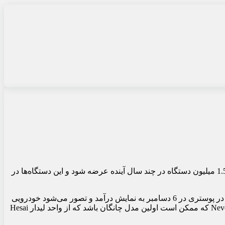
، این معامله شامل مدل واحد لیدار جمع و جور Hesai ATX است که در آوریل سال جاری منتشر شد. انتظار می‌رود 1.5 میلیون دستگاه در چند سال آینده عرضه شود و این دستگاه‌ها در
گفته می‌شود اولین مدل از این خودروها در نیمه دوم سال 2025 به تولید انبوه خواهد رسید. این مدل احتمالاً مدل جدید چانگان Nevo است که در پوستری در 6 دسامبر به نمایش درآمد و تصور می‌شود خودرویی
باشد که قبلاً با کد C798 شناخته می‌شد. از این تصاویر تیزر مشخص است که این SUV برقی دارای لیدار است. پوستر تیزر برای SUV جدید Nevo که ممکن است اولین مدل چانگان باشد که از واحد لیدار Hesai