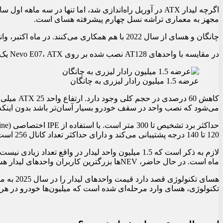
مجهز به معماری تراشه نسل چهارم پیشرفته هسای است.
چانگان و هسای از سال 2022 با هم همکاری می‌کنند. در ماه اکتبر، وانت SUV چانگان Nevo E07 راه‌اندازی شد که به دو واحد لیدار Hesai AT128 مجهز شده بود.
در مقایسه با واحدهای AT128 نصب شده بر روی Nevo E07، ATX یک محصول نسل چهارم با مزایای قابل توجهی از نظر اندازه، وزن و قابلیت است.
عرضه 1.5 میلیون رادار لیزری به چانگان
می‌شود که نصب واحد در سقف خودرو بسیار آسان‌تر باشد بدون اینکه آیرودینامیک یا فضا را خیلی مختل
120 تا 140 درجه پشتیبانی می‌کند و دارای حداکثر تعداد کانال 256 است. مصرف برق 8 وات است.
ماه است. در حال حاضر، NEVها بزرگترین کاربران واحدهای لیدار هستند و بنابراین این رقم تنها حدود یک سال تولید برای چانگان را نشان می‌دهد، اگرچه البته همه مدل‌ها به واحد لیدار مجهز نخواهند شد.
تکنولوژی، هسای وارد مرحله‌ای شده است که میلیون‌ها خودرو در هر سال مجهز به لیدار 