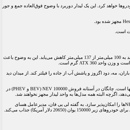
ا در سه ماهه اول سال 2025 به تولید انبوه خواهد رسید و از سال 2025 شروع به ادغام در خودروها خواهد کرد. این یک لیدار دوربرد با وضوح فوق‌العاده جمع و جور
کاهش 60 درصدی در حجم کلی وجود دارد. ارتفاع واحد ATX 25 میلی‌متر در مقایسه با 48 میلی‌متر واحد AT128 است. به طور مشابه، لبه بلند به 100 میلی‌متر از 137 میلی‌متر کاهش می‌یابد. این به وضوح باعث
 (Intelligent Point Cloud Engine)، می‌تواند 99.9 درصد از نویز محیطی مانند باران، مه، دود اگزوز و پاشش آب از جاده را فیلتر کند. از میدان دید
لازم به ذکر است که 1.5 میلیون واحد لیدار در واقع تعداد زیادی نیست. این تعداد به معنای احتمالاً بین 750000 تا 1.5 میلیون خودرو مجهز به آنها است. چانگان در آستانه فروش 100000 NEV (BEV و PHEV) در
هسای تکنولوژی قصد دارد قیمت واحدهای لیدار را در سال 2025 به میزان 50 درصد کاهش دهد و در نتیجه، پذیرش گسترده این فناوری با NEVها را امکان‌پذیر سازد. به گفته لی یی فان، مدیرعامل هسای
لار آمریکا) جذاب می‌کند.