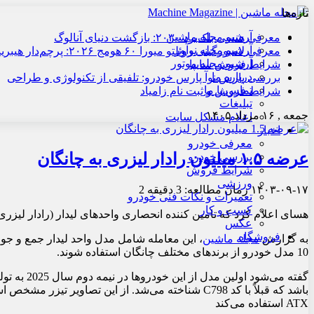
تازه‌ها
آرشیو مجله ماشین
معرفی هنسی بلک‌برد ۲۰۳۰: بازگشت دنیای آنالوگ
آرشیو مجله نوآور
معرفی لامبورگینی روئلتو میورا ۶۰ هومج ۲۰۲۶: پرچم‌دار هیبریدی
آرشیو مجله موتور
شرایط فروش سایپا
درباره ما
بررسی پارس نوآ پارس خودرو: تلفیقی از تکنولوژی و طراحی
تماس با ما
شرایط فروش و ثبت نام زامیاد
تبلیغات
جمعه , ۱۶ مرداد ۱۴۰۵
اعلام مشکل سایت
اخبار
معرفی خودرو
عرضه ۱.۵ میلیون رادار لیزری به چانگان
بررسی خودرو
شرایط فروش
ورزشی
۱۴۰۳-۰۹-۱۷
زمان مطالعه: 3 دقیقه
2
تعمیرات و نکات فنی خودرو
کسب و کار
هسای اعلام کرد که تامین کننده انحصاری واحدهای لیدار (رادار لیزری
عکس
فروشگاه
به گزارش
مجله ماشین
10 مدل خودرو از برندهای مختلف چانگان استفاده شوند.
ATX استفاده می‌کند