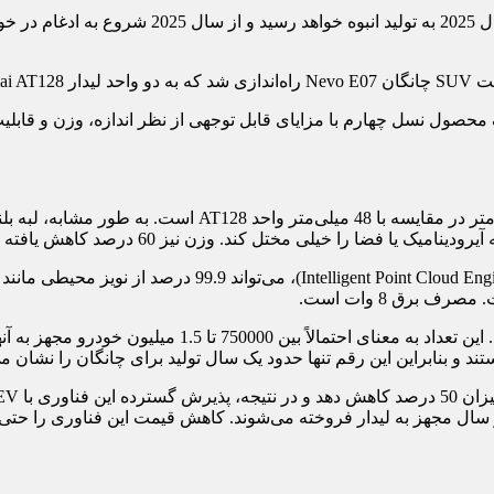
اگرچه لیدار ATX در آوریل راه‌اندازی شد، اما تنه
 کند. وزن نیز 60 درصد کاهش یافته است و وزن واحد ATX 360 گرم است.
حداکثر برد تشخیص تا 300 متر است. با استفاده از IPE اختصاصی
فروخته می‌شوند. کاهش قیمت این فناوری را حتی برای خودروهای زیر 150000 یوان (20650 د