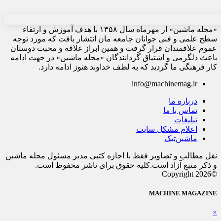
«مجله ماشین» از مهرماه سال ۱۳۵۸ با هدف آموزش و ارتقاء
سطح علمی و فنی جوانان جامعه مان انتشار یافت که مورد توجه
عموم علاقمندان قرار گرفت و همین ابراز علاقه و محبت دوستان
باعث دلگرمی و اشتیاق گردانندگان «مجله ماشین» در جهت ادامه
کار فرهنگی ما گردید که به لطف خداوند هنوز ادامه دارد.
info@machinemag.ir
درباره ما
تماس با ما
تبلیغات
اعلام مشکل سایت
ماشین‌تیک
نقل مطالب و تصاویر فقط با اجازه کتبی مدیر مسئول مجله ماشین
و ذکر منبع آزاد است.کلیه حقوق برای ناشر محفوظ است.
©Copyright 2026
MACHINE MAGAZINE
×