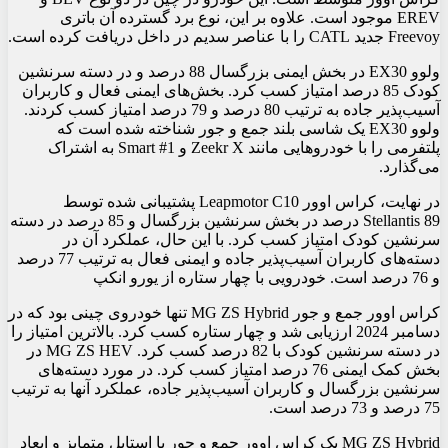
EREV موجود است. علاوه بر این، نوع برد گسترده آن باتری
Freevoy جدید CATL را با عناصر سدیم در داخل دریافت کرده است.
ولوو EX30 در بخش ایمنی بزرگسال 88 درصد و در دسته سرنشین
کودک 85 درصد امتیاز کسب کرد. بخش‌های ایمنی فعال و کاربران
آسیب‌پذیر جاده به ترتیب 80 درصد و 79 درصد امتیاز کسب کردند.
ولوو EX30 یک شاسی بلند جمع و جور شناخته شده است که
پلتفرمی را با خودروهایی مانند Zeekr X و Smart #1 به اشتراک
می‌گذارد.
در نهایت، کراس اوور Leapmotor C10 پشتیبانی شده توسط
Stellantis 89 درصد در بخش سرنشین بزرگسال و 85 درصد در دسته
سرنشین کودک امتیاز کسب کرد. با این حال، عملکرد آن در
دسته‌های کاربران آسیب‌پذیر جاده و ایمنی فعال به ترتیب 77 درصد
و 76 درصد است. خودرویی با چهار ستاره از یورو انکپ
کراس اوور جمع و جور MG ZS Hybrid تنها خودروی چینی بود که در
دسامبر 2024 ارزیابی شد و چهار ستاره کسب کرد. بالاترین امتیاز را
در دسته سرنشین کودک با 82 درصد کسب کرد. MG ZS HEV در
بخش کمک ایمنی 76 درصد امتیاز کسب کرد. در مورد دسته‌های
سرنشین بزرگسال و کاربران آسیب‌پذیر جاده، عملکرد آنها به ترتیب
75 درصد و 73 درصد است.
MG ZS Hybrid یک کراس اوور جمع و جور با استایل متمایز و ابعاد