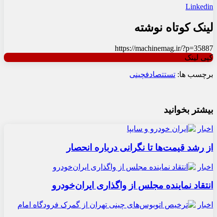
Linkedin
لینک کوتاه نوشته
https://machinemag.ir/?p=35887
کپی لینک
برچسب ها:
تست
تصادف
چینی
بیشتر بخوانید
اخبار
از رشد قیمت‌ها تا نگرانی درباره انحصار
اخبار
انتقاد نماینده مجلس از واگذاری ایران‌خودرو
اخبار