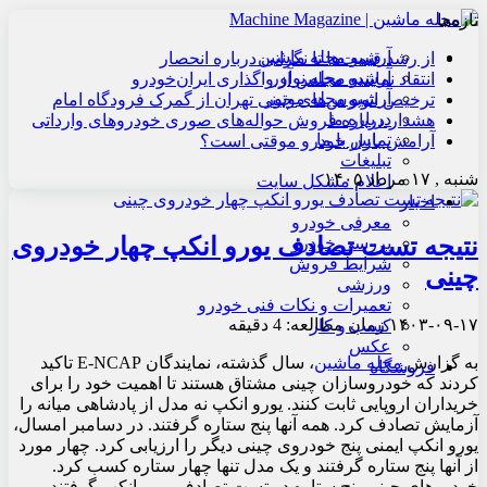
تازه‌ها
آرشیو مجله ماشین
از رشد قیمت‌ها تا نگرانی درباره انحصار
آرشیو مجله نوآور
انتقاد نماینده مجلس از واگذاری ایران‌خودرو
آرشیو مجله موتور
ترخیص اتوبوس‌های چینی تهران از گمرک فرودگاه امام
درباره ما
هشدار درباره فروش حواله‌های صوری خودروهای وارداتی
تماس با ما
آرامش بازار خودرو موقتی است؟
تبلیغات
شنبه , ۱۷ مرداد ۱۴۰۵
اعلام مشکل سایت
اخبار
معرفی خودرو
نتیجه تست تصادف یورو انکپ چهار خودروی
بررسی خودرو
شرایط فروش
چینی
ورزشی
تعمیرات و نکات فنی خودرو
۱۴۰۳-۰۹-۱۷
زمان مطالعه: 4 دقیقه
کسب و کار
عکس
به گزارش
مجله ماشین
، سال گذشته، نمایندگان E-NCAP تاکید
فروشگاه
کردند که خودروسازان چینی مشتاق هستند تا اهمیت خود را برای
خریداران اروپایی ثابت کنند. یورو انکپ نه مدل از پادشاهی میانه را
آزمایش تصادف کرد. همه آنها پنج ستاره گرفتند. در دسامبر امسال،
یورو انکپ ایمنی پنج خودروی چینی دیگر را ارزیابی کرد. چهار مورد
از آنها پنج ستاره گرفتند و یک مدل تنها چهار ستاره کسب کرد.
خودروهای چینی پنج ستاره در تست تصادف یورو انکپ گرفتند