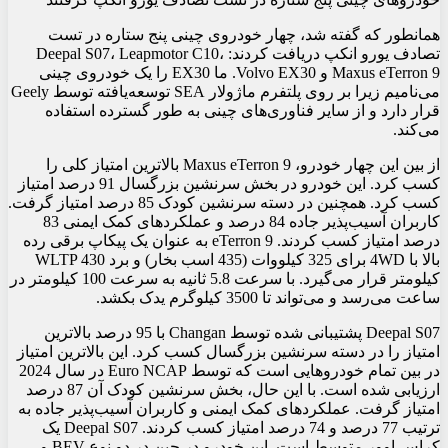
همانطور که گفته شد، چهار خودروی چینی پنج ستاره در تست
تصادف یورو انکپ دریافت کردند: Deepal S07، Leapmotor C10،
Maxus eTerron 9 و Volvo EX30. ما EX30 را یک خودروی چینی
می‌نامیم زیرا بر روی پلتفرم ماژولار SEA توسعه‌یافته توسط Geely
قرار دارد و از سایر فناوری‌های چینی به طور گسترده استفاده
می‌کند.
از بین این چهار خودرو، Maxus eTerron 9 بالاترین امتیاز کلی را
کسب کرد. این خودرو در بخش سرنشین بزرگسال 91 درصد امتیاز
کسب کرد. همچنین در دسته سرنشین کودک 85 درصد امتیاز گرفت.
کاربران آسیب‌پذیر جاده 84 درصد و عملکردهای کمک ایمنی 83
درصد امتیاز کسب کردند. eTerron 9 به عنوان یک پیکاپ برقی رده
بالا با 4WD برای 325 کیلووات (435 اسب بخار) و برد WLTP 430
کیلومتر قرار می‌گیرد. با سرعت 5.8 ثانیه به سرعت 100 کیلومتر در
ساعت می‌رسد و می‌تواند تا 3500 کیلوگرم یدک بکشد.
Deepal S07 پشتیبانی شده توسط Changan با 95 درصد بالاترین
امتیاز را در دسته سرنشین بزرگسال کسب کرد. این بالاترین امتیاز
در بین تمام خودروهایی است که توسط Euro NCAP در سال 2024
ارزیابی شده است. با این حال، بخش سرنشین کودک آن 87 درصد
امتیاز گرفت. عملکردهای کمک ایمنی و کاربران آسیب‌پذیر جاده به
ترتیب 77 درصد و 74 درصد امتیاز کسب کردند. Deepal S07 یک
کراس اوور متوسط است. این خودرو در چین در دو نوع BEV و