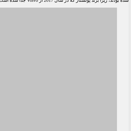
شده بودند، زیرا برند پولستار که در سال 2017 از Volvo جدا شده است، خود را به عنوان یک برند اسپرت معرفی می‌کند و قصد دارد با پورشه رقابت کند.