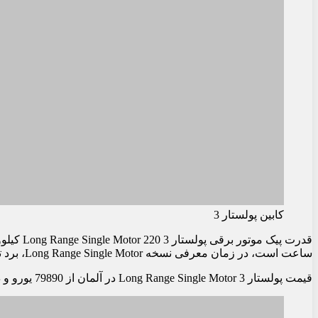
کابین پولستار 3
ساعت است، در زمان معرفی نسخه Long Range Single Motor، برد تخمینی آن با یک بار شارژ 650 کیلومتر بر اساس چرخه WLTP اعلام شده بود، اما در واقعیت، این خودرو توانست 706 کیلومتر را بر اساس چرخه WLTP و 563 کیلومتر را بر اساس چرخه EPA طی کند.
قیمت پولستار 3 Long Range Single Motor در آلمان از 79890 یورو و در ایالات متحده از 68900 دلار شروع می‌شود. هنوز مشخص نیست که آیا نسخه تک موتوره در چین نیز عرضه خواهد شد یا خیر، زیرا فروش آن بدون محلی‌سازی بسیار گران خواهد بود.