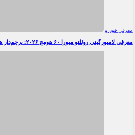
معرفی خودرو
معرفی لامبورگینی روئلتو میورا ۶۰ هومج ۲۰۲۶: پرچم‌دار هیبریدی