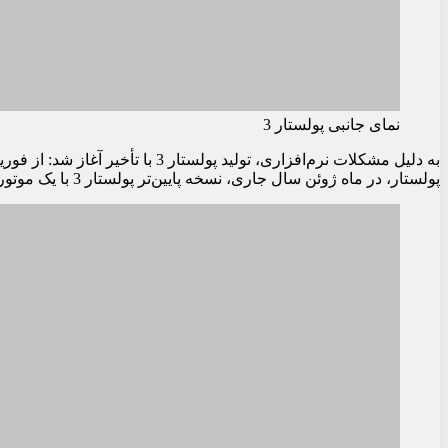
نمای جانبی پولستار 3
به دلیل مشکلات نرم‌افزاری، ت
پولستار، در ماه ژوئن سال جاری، نسخه پایین‌تر پولستار 3 با یک موتور برقی روی محور عقب (به نام Long Range Single Motor) معرفی شد – این نسخه در حال حاضر فقط در ایالات متحده تولید می‌شود و اخیراً گواهی‌نامه دریافت کرده و وارد بازار شده است.