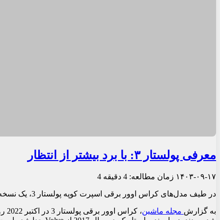
معرفی پولستار ۳: با برد بیشتر از انتظار
۱۴۰۳-۰۹-۱۷
زمان مطالعه: 4 دقیقه
4
در طیف مدل‌های کراس اوور برقی اسپرت کوپه پولستار 3، یک نسخه پایه غیر اسپرت به نام Long Range Single Motor اضافه شده است: این خودرو در 7.8 ثانیه به سرعت 100 کیلومتر در ساعت می‌رسد و می‌تواند تا 706 کیلومتر را با یک بار شارژ طی کند.
به گزارش
مجله ماشین