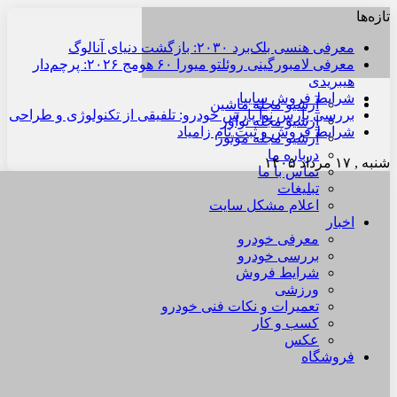
تازه‌ها
معرفی هنسی بلک‌برد ۲۰۳۰: بازگشت دنیای آنالوگ
معرفی لامبورگینی روئلتو میورا ۶۰ هومج ۲۰۲۶: پرچم‌دار
هیبریدی
شرایط فروش سایپا
آرشیو مجله ماشین
بررسی پارس نوآ پارس خودرو: تلفیقی از تکنولوژی و طراحی
آرشیو مجله نوآور
شرایط فروش و ثبت نام زامیاد
آرشیو مجله موتور
درباره ما
شنبه , ۱۷ مرداد ۱۴۰۵
تماس با ما
تبلیغات
اعلام مشکل سایت
اخبار
معرفی خودرو
بررسی خودرو
شرایط فروش
ورزشی
تعمیرات و نکات فنی خودرو
کسب و کار
عکس
فروشگاه