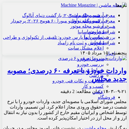
تازه‌ها
آرشیو مجله ماشین
معرفی هنسی بلک‌برد ۲۰۳۰: بازگشت دنیای آنالوگ
آرشیو مجله نوآور
معرفی لامبورگینی روئلتو میورا ۶۰ هومج ۲۰۲۶: پرچم‌دار
آرشیو مجله موتور
هیبریدی
درباره ما
شرایط فروش سایپا
تماس با ما
بررسی پارس نوآ پارس خودرو: تلفیقی از تکنولوژی و طراحی
تبلیغات
شرایط فروش و ثبت نام زامیاد
اعلام مشکل سایت
پنجشنبه , ۱۵ مرداد ۱۴۰۵
اخبار
معرفی خودرو
بررسی خودرو
واردات خودرو با تعرفه ۶۰ درصدی؛ مصوبه
شرایط فروش
ورزشی
جدید مجلس
تعمیرات و نکات فنی خودرو
کسب و کار
۱۴۰۳-۰۹-۲۱
زمان مطالعه: 2 دقیقه
عکس
فروشگاه
مجلس شورای اسلامی با مصوبه‌ای جدید، واردات خودرو را با نرخ
شصت درصد حقوق ورودی مجاز اعلام کرد. این تصمیم، واردات
توسط اشخاص و ایرانیان مقیم خارج از کشور را بدون نیاز به انتقال
ارز و از محل ارز در اختیار امکان‌پذیر کرده است.
به گزارش
مجله ماشین
، در نشست علنی امروز مجلس و در جریان