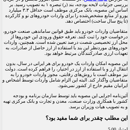
بررسی جزئیات لایحه بودجه، بند (ر) تبصره ۱ به تصویب رسید. بر
اساس این مصوبه، بانک مرکزی موظف است حداقل ۳.۳ میلیارد
یورو از منابع مشخص‌شده را برای واردات خودروهای نو و کارکرده
(تا پنج سال ساخت) اختصاص دهد.
متقاضیان واردات خودرو باید طبق قوانین ساماندهی صنعت خودرو،
درخواست خود را ثبت کنند. تعرفه حقوق ورودی این خودروها از
محل ارز تخصیصی شصت درصد تعیین شده است. همچنین، واردات
خودروهای موردنظر این بند با استفاده از ارز حاصل از صادرات، به
تعهدات ارزی صادرکنندگان مرتبط خواهد بود.
این مصوبه امکان واردات یک خودرو برای هر ایرانی در سال، بدون
انتقال ارز و با استفاده از ارز در اختیار، را فراهم کرده است. دولت
نیز موظف است با روش‌های رقابتی، مجوز واردات خودرو را به
متقاضیان واگذار کند. البته این الزام شامل واردات توسط اشخاص و
ایرانیان مقیم خارج از کشور نمی‌شود.
آئین‌نامه اجرایی این مصوبه باید توسط سازمان برنامه و بودجه
کشور با همکاری وزارت صنعت، معدن و تجارت و بانک مرکزی تهیه
و به تصویب هیأت وزیران برسد.
این مطلب چقدر برای شما مفید بود؟
امتیاز 5.00