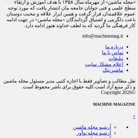
«مجله ماشین» از مهرماه سال ۱۳۵۸ با هدف آموزش و ارتقاء
سطح علمی و فنی جوانان جامعه مان انتشار یافت که مورد توجه
عموم علاقمندان قرار گرفت و همین ابراز علاقه و محبت دوستان
باعث دلگرمی و اشتیاق گردانندگان «مجله ماشین» در جهت ادامه
کار فرهنگی ما گردید که به لطف خداوند هنوز ادامه دارد.
info@machinemag.ir
درباره ما
تماس با ما
تبلیغات
اعلام مشکل سایت
ماشین‌تیک
نقل مطالب و تصاویر فقط با اجازه کتبی مدیر مسئول مجله ماشین
و ذکر منبع آزاد است.کلیه حقوق برای ناشر محفوظ است.
©Copyright 2026
MACHINE MAGAZINE
×
آرشیو مجله ماشین
آرشیو مجله نوآور