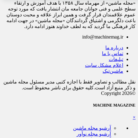
«مجله ماشین» از مهرماه سال ۱۳۵۸ با هدف آموزش و ارتقاء
سطح علمی و فنی جوانان جامعه مان انتشار یافت که مورد توجه
عموم علاقمندان قرار گرفت و همین ابراز علاقه و محبت دوستان
باعث دلگرمی و اشتیاق گردانندگان «مجله ماشین» در جهت ادامه
کار فرهنگی ما گردید که به لطف خداوند هنوز ادامه دارد.
info@machinemag.ir
درباره ما
تماس با ما
تبلیغات
اعلام مشکل سایت
ماشین‌تیک
نقل مطالب و تصاویر فقط با اجازه کتبی مدیر مسئول مجله ماشین
و ذکر منبع آزاد است.کلیه حقوق برای ناشر محفوظ است.
©Copyright 2026
MACHINE MAGAZINE
×
آرشیو مجله ماشین
آرشیو مجله نوآور