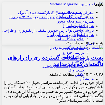
تازه‌ها
آرشیو مجله ماشین
معرفی هنسی بلک‌برد ۲۰۳۰: بازگشت دنیای آنالوگ
آرشیو مجله نوآور
معرفی لامبورگینی روئلتو میورا ۶۰ هومج ۲۰۲۶: پرچم‌دار
آرشیو مجله موتور
هیبریدی
درباره ما
شرایط فروش سایپا
تماس با ما
بررسی پارس نوآ پارس خودرو: تلفیقی از تکنولوژی و طراحی
تبلیغات
شرایط فروش و ثبت نام زامیاد
اعلام مشکل سایت
پنجشنبه , ۱۵ مرداد ۱۴۰۵
اخبار
معرفی خودرو
بررسی خودرو
پشت پرده تبلیغات گسترده ری را: رازهای
شرایط فروش
ورزشی
ناگفته‌ای که باید بدانید
تعمیرات و نکات فنی خودرو
کسب و کار
۱۴۰۳-۰۹-۲۶
زمان مطالعه: 2 دقیقه
عکس
فروشگاه
ایران خودرو در اقدامی کم‌سابقه، مراسم تحویل ۲۰ دستگاه ریرا را
با شکوهی خاص برگزار کرد. این در حالی است که تبلیغات گسترده
این خودرو در سطح کشور نیز به چشم می‌خورد. آیا این هزینه‌های
هنگفت تبلیغاتی، نشانه‌ای از تحول در رویکرد بازاریابی ایران خودرو
است یا اتلاف سرمایه‌ای دیگر؟